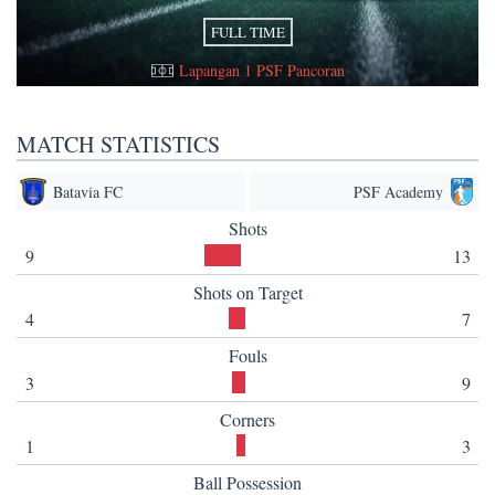
FULL TIME
Lapangan 1 PSF Pancoran
MATCH STATISTICS
Batavia FC
PSF Academy
Shots
9
13
Shots on Target
4
7
Fouls
3
9
Corners
1
3
Ball Possession