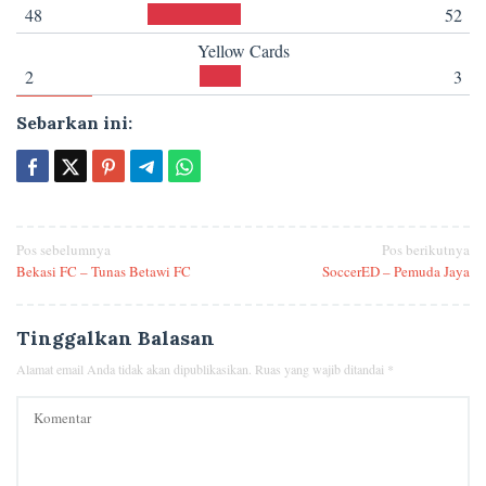
48
52
Yellow Cards
2
3
Sebarkan ini:
Navigasi
Pos sebelumnya
Pos berikutnya
Bekasi FC – Tunas Betawi FC
SoccerED – Pemuda Jaya
pos
Tinggalkan Balasan
Alamat email Anda tidak akan dipublikasikan.
Ruas yang wajib ditandai
*