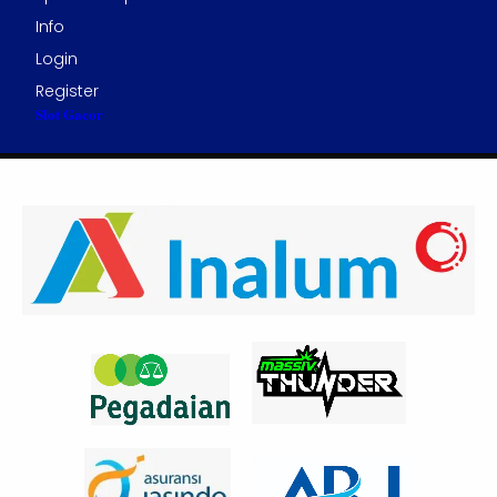
Info
Login
Register
Slot Gacor