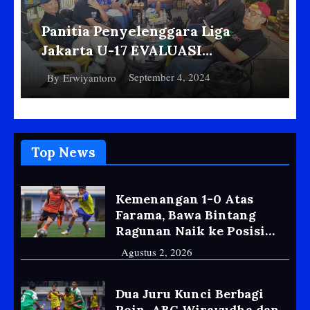
Panitia Penyelenggara Liga
Jakarta U-17 EVALUASI
MASALAH TEKNIS Dan NON-
September 4, 2024
By
Erwiyantoro
TEKNIS
Top News
Kemenangan 1-0 Atas
Farama, Bawa Bintang
Ragunan Naik ke Posisi
Empat Klasemen Liga
Agustus 2, 2026
Soeratin U-15
Dua Juru Kunci Berbagi
Poin, ABC Wirayudha dan