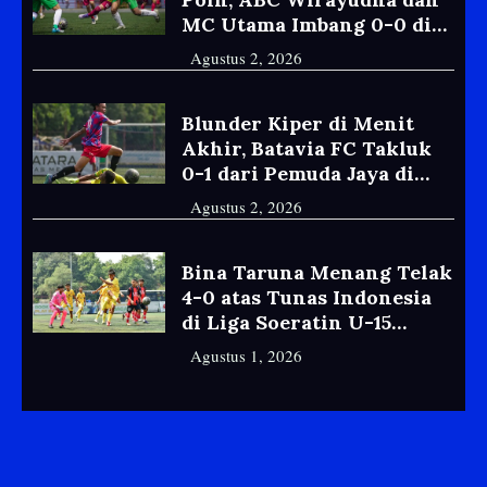
MC Utama Imbang 0-0 di
Liga Soeratin U-15 Jakarta
Agustus 2, 2026
Blunder Kiper di Menit
Akhir, Batavia FC Takluk
0-1 dari Pemuda Jaya di
Liga Jakarta U-17
Agustus 2, 2026
Bina Taruna Menang Telak
4-0 atas Tunas Indonesia
di Liga Soeratin U-15
Jakarta
Agustus 1, 2026