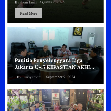
Ragunan Naik ke Posisi
Agustus 2, 2026
By
wem fauzi
Empat Klasemen Liga
Read More
Soeratin U-15
Panitia Penyelenggara Liga
Jakarta U-17 KEPASTIAN AKHIR
GUNAKAN PSF BARENG GEDE
September 9, 2024
By
Erwiyantoro
WIDIADE