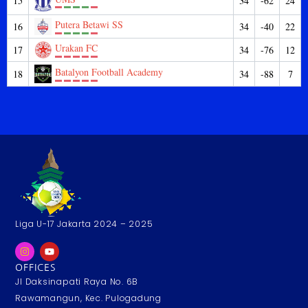
15
34
-62
24
Putera Betawi SS
16
34
-40
22
Urakan FC
17
34
-76
12
Batalyon Football Academy
18
34
-88
7
Liga U-17 Jakarta 2024 – 2025
OFFICES
Jl Daksinapati Raya No. 6B
Rawamangun, Kec. Pulogadung