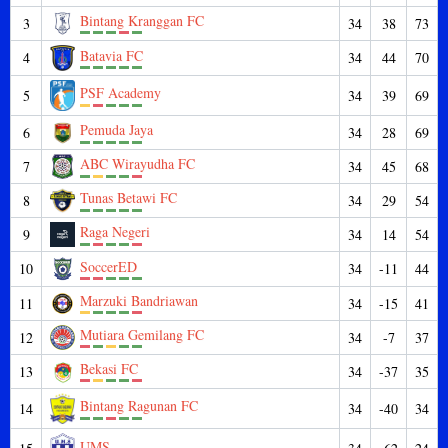
Bintang Kranggan FC
3
34
38
73
Batavia FC
4
34
44
70
PSF Academy
5
34
39
69
Pemuda Jaya
6
34
28
69
ABC Wirayudha FC
7
34
45
68
Tunas Betawi FC
8
34
29
54
Raga Negeri
9
34
14
54
SoccerED
10
34
-11
44
Marzuki Bandriawan
11
34
-15
41
Mutiara Gemilang FC
12
34
-7
37
Bekasi FC
13
34
-37
35
Bintang Ragunan FC
14
34
-40
34
UMS