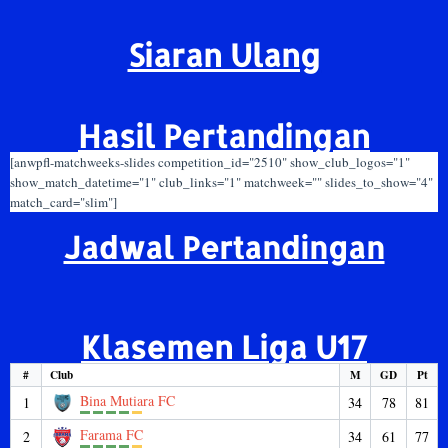
Siaran Ulang
Hasil Pertandingan
[anwpfl-matchweeks-slides competition_id="2510" show_club_logos="1"
show_match_datetime="1" club_links="1" matchweek="" slides_to_show="4"
match_card="slim"]
Jadwal Pertandingan
Klasemen Liga U17
#
Club
M
GD
Pt
Bina Mutiara FC
1
34
78
81
Farama FC
2
34
61
77