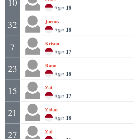
10
18
Age:
Joenov
32
18
Age:
Krisna
7
17
Age:
Rana
23
18
Age:
Zai
15
17
Age:
Zidan
21
18
Age:
Zul
27