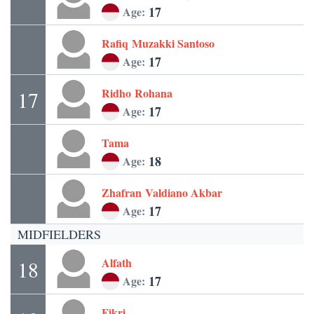
17
Age:
Rafiq
Muzakki Santoso
17
Age:
Ridho
Rohana
17
17
Age:
Tama
18
Age:
Zhafran
Valdiano Akbar
17
Age:
MIDFIELDERS
Alfath
18
17
Age:
Fikri