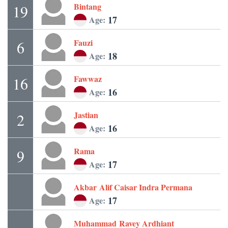
Bintang
19
17
Age:
Fauzi
6
18
Age:
Fawwaz
16
16
Age:
Jastian
2
16
Age:
Rama
9
17
Age:
Akbar
Alif Caisar Indra Permana
17
Age:
Muhammad
Ravey Ardhiant