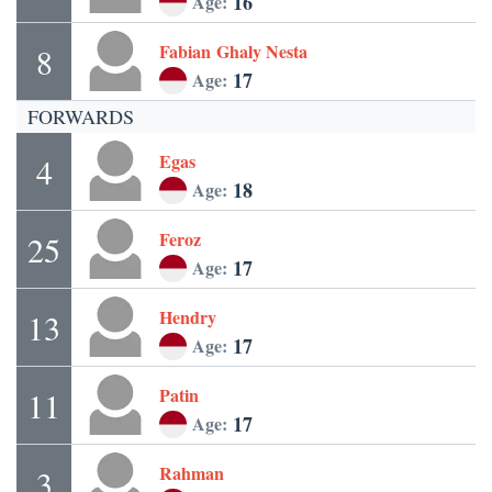
16
Age:
Fabian
Ghaly Nesta
8
17
Age:
FORWARDS
Egas
4
18
Age:
Feroz
25
17
Age:
Hendry
13
17
Age:
Patin
11
17
Age:
Rahman
3