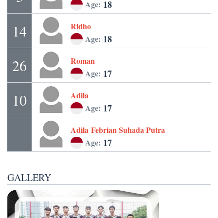
18
Age:
Ridho
14
18
Age:
Roman
26
17
Age:
Adila
10
17
Age:
Adila
Febrian Suhada Putra
17
Age:
GALLERY