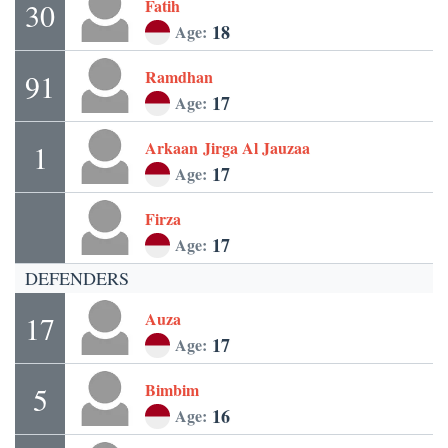
Fatih
30
18
Age:
Ramdhan
91
17
Age:
Arkaan
Jirga Al Jauzaa
1
17
Age:
Firza
17
Age:
DEFENDERS
Auza
17
17
Age:
Bimbim
5
16
Age: