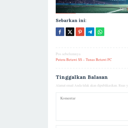
Sebarkan ini:
Navigasi
Pos sebelumnya
Putera Betawi SS – Tunas Betawi FC
pos
Tinggalkan Balasan
Alamat email Anda tidak akan dipublikasikan.
Ruas y