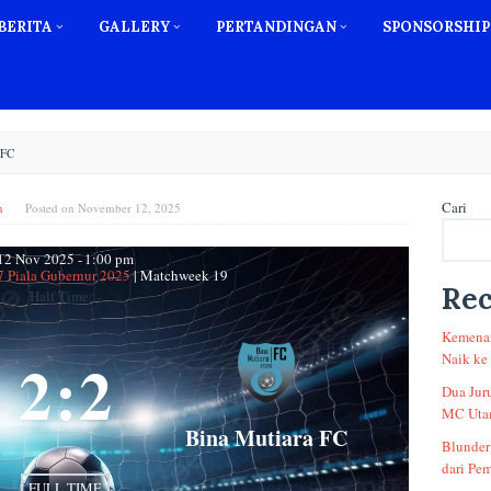
BERITA
GALLERY
PERTANDINGAN
SPONSORSHIP
FC
Cari
n
Posted on
November 12, 2025
12 Nov 2025
-
1:00 pm
7 Piala Gubernur 2025
| Matchweek 19
Rec
Half Time: -
Kemenan
2
:
2
Naik ke
Dua Jur
MC Utam
Bina Mutiara FC
Blunder
dari Pem
FULL TIME