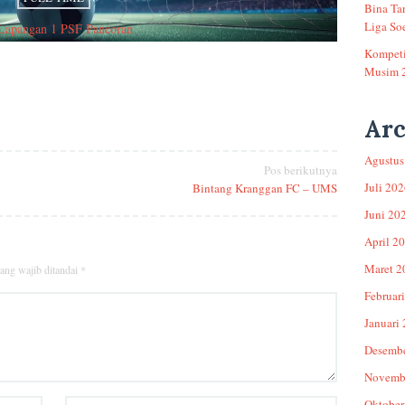
Bina Ta
Liga Soe
Lapangan 1 PSF Pancoran
Kompeti
Musim 
Arc
Agustus
Pos berikutnya
Juli 20
Bintang Kranggan FC – UMS
Juni 20
April 2
Maret 2
ang wajib ditandai
*
Februar
Januari
Desemb
Novemb
Oktober