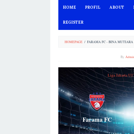
Skip
HOME
PROFIL
ABOUT
to
content
REGISTER
HOMEPAGE
/
FARAMA FC - BINA MUTIARA 
By
Admi
Liga Jakarta U1
Farama FC