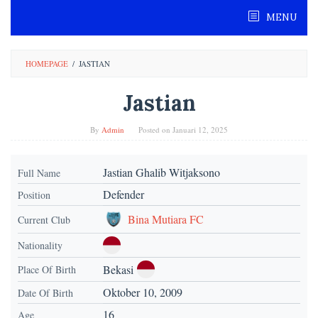
Skip
MENU
to
content
HOMEPAGE
/
JASTIAN
Jastian
By
Admin
Posted on
Januari 12, 2025
Jastian Ghalib Witjaksono
Full Name
Defender
Position
Bina Mutiara FC
Current Club
Nationality
Bekasi
Place Of Birth
Oktober 10, 2009
Date Of Birth
16
Age