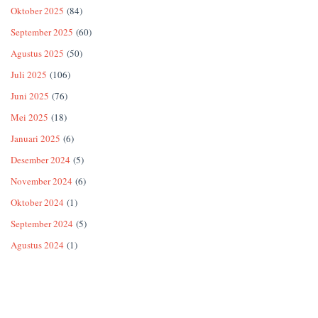
Oktober 2025
(84)
September 2025
(60)
Agustus 2025
(50)
Juli 2025
(106)
Juni 2025
(76)
Mei 2025
(18)
Januari 2025
(6)
Desember 2024
(5)
November 2024
(6)
Oktober 2024
(1)
September 2024
(5)
Agustus 2024
(1)