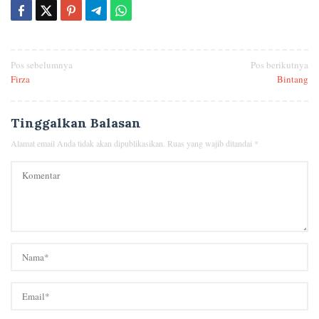
Navigasi
Pos sebelumnya
Pos berikutnya
Firza
Bintang
pos
Tinggalkan Balasan
Alamat email Anda tidak akan dipublikasikan.
Ruas yang wajib ditandai
*