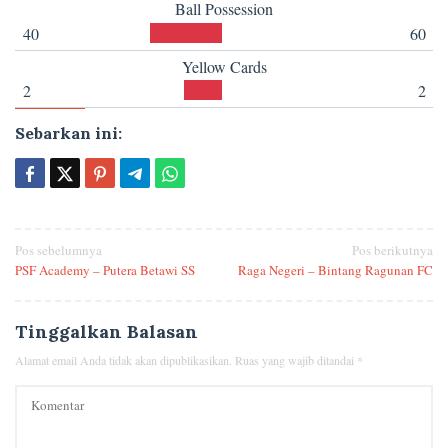
Ball Possession
40
60
Yellow Cards
2
2
Sebarkan ini:
Navigasi
Pos sebelumnya
Pos berikutnya
PSF Academy – Putera Betawi SS
Raga Negeri – Bintang Ragunan FC
pos
Tinggalkan Balasan
Alamat email Anda tidak akan dipublikasikan.
Ruas yang wajib ditandai
*