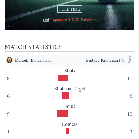
FULL TIME
Lapangan 1 PSF Pancoran
(195)
MATCH STATISTICS
Marzuki Bandriawan
Bintang Kranggan FC
Shots
8
11
Shots on Target
6
6
Fouls
9
10
Corners
1
3