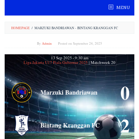
Skip
MENU
to
content
HOMEPAGE
/
MARZUKI BANDRIAWAN - BINTANG KRANGGAN FC
By
Admin
Posted on
September 24, 2025
13 Sep 2025
-
9:30 am
Liga Jakarta U17 Piala Gubernur 2025
| Matchweek 20
Half Time: -
0
Marzuki Bandriawan
2
Bintang Kranggan FC