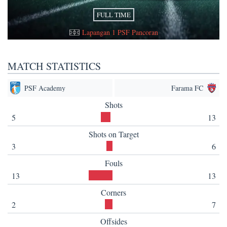
FULL TIME
Lapangan 1 PSF Pancoran
MATCH STATISTICS
PSF Academy
Farama FC
Shots
5
13
Shots on Target
3
6
Fouls
13
13
Corners
2
7
Offsides