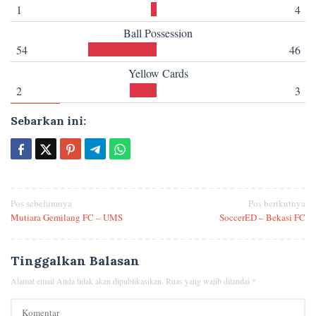
1
4
Ball Possession
54
46
Yellow Cards
2
3
Sebarkan ini:
Navigasi
Pos sebelumnya
Pos berikutnya
Mutiara Gemilang FC – UMS
SoccerED – Bekasi FC
pos
Tinggalkan Balasan
Alamat email Anda tidak akan dipublikasikan.
Ruas yang wajib ditandai
*