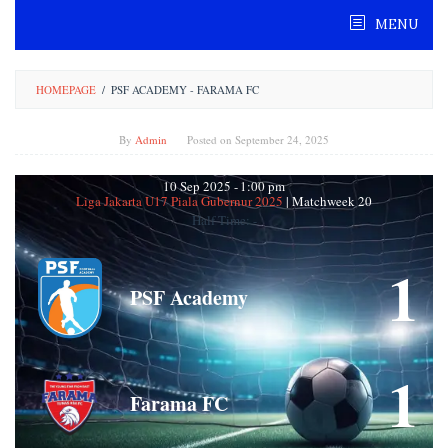
Skip
MENU
to
content
HOMEPAGE
/
PSF ACADEMY - FARAMA FC
By
Admin
Posted on
September 24, 2025
10 Sep 2025
-
1:00 pm
Liga Jakarta U17 Piala Gubernur 2025
| Matchweek 20
Half Time: -
1
PSF Academy
1
Farama FC