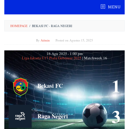
Skip
MENU
to
content
HOMEPAGE
/
BEKASI FC - RAGA NEGERI
By
Admin
Posted on
Agustus 15, 2025
16 Agu 2025
-
1:00 pm
Liga Jakarta U17 Piala Gubernur 2025
| Matchweek 16
Half Time: -
1
Bekasi FC
3
Raga Negeri