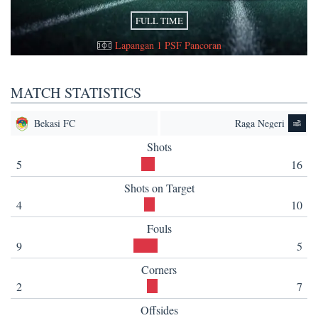
FULL TIME
Lapangan 1 PSF Pancoran
MATCH STATISTICS
Bekasi FC
Raga Negeri
Shots
5
16
Shots on Target
4
10
Fouls
9
5
Corners
2
7
Offsides