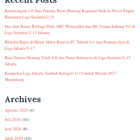
Kemenangan 1-0 Atas Farama, Bawa Bintang Ragunan Naik ke Posisi Empat
Klasemen Liga Soeratin U-15
Dua Juru Kunci Berbagi Poin, ABC Wirayudha dan MC Utama Imbang 0-0 di
Liga Soeratin U-15 Jakarta
Blunder Kiper di Menit Akhir, Batavia FC Takluk 0-1 dari Pemuda Jaya di
Liga Jakarta U-17
Bina Taruna Menang Telak 4-0 atas Tunas Indonesia di Liga Soeratin U-15
Jakarta
Kompetisi Liga Jakarta Tambah Kategori U-13 untuk Musim 2027
Mendatang
Archives
Agustus 2026
(4)
Juli 2026
(16)
Juni 2026
(8)
April 2026
(16)