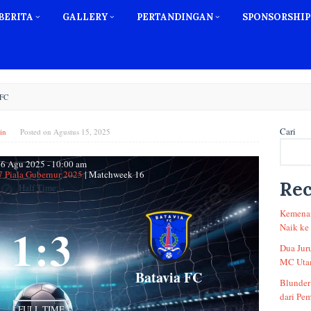
BERITA
GALLERY
PERTANDINGAN
SPONSORSHIP
FC
Cari
in
Posted on
Agustus 15, 2025
16 Agu 2025
-
10:00 am
7 Piala Gubernur 2025
| Matchweek 16
Rec
Half Time: -
Kemenan
1
:
3
Naik ke
Dua Jur
MC Utam
Batavia FC
Blunder
dari Pem
FULL TIME