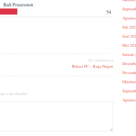
Ball Possession
Septemb
54
Agustus
Juli 20
Juni 20
Mei 20
Januari
Pos berikutnya
Desemb
Bekasi FC – Raga Negeri
Novemb
Oktober
Septemb
ang wajib ditandai
*
Agustus