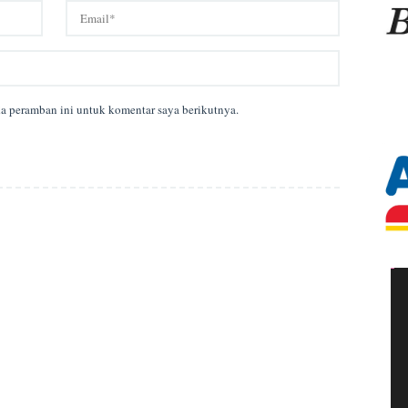
da peramban ini untuk komentar saya berikutnya.