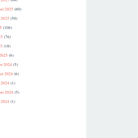
er 2025
(60)
 2025
(50)
25
(106)
25
(76)
25
(18)
 2025
(6)
er 2024
(5)
er 2024
(6)
 2024
(1)
er 2024
(5)
 2024
(1)