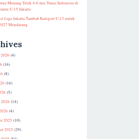
runa Menang Telak 4-0 atas Tunas Indonesia di
ratin U-15 Jakarta
si Liga Jakarta Tambah Kategori U-13 untuk
2027 Mendatang
hives
 2026
(4)
26
(16)
26
(8)
026
(16)
026
(5)
i 2026
(14)
 2026
(4)
er 2025
(10)
er 2025
(29)
 2025
(84)