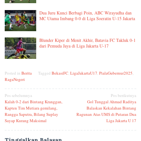
Dua Juru Kunci Berbagi Poin, ABC Wirayudha dan
MC Utama Imbang 0-0 di Liga Soeratin U-15 Jakarta
Blunder Kiper di Menit Akhir, Batavia FC Takluk 0-1
dari Pemuda Jaya di Liga Jakarta U-17
Posted in
Berita
Tagged
BekasiFC
,
LigaJakartaU17
,
PialaGubernur2025
,
RagaNegeri
Navigasi
Pos sebelumnya
Pos berikutnya
Kalah 0-2 dari Bintang Kranggan,
Gol Tunggal Ahmad Raditya
pos
Kapten Tim Mutiara gemilang,
Balaskan Kekalahan Bintang
Rangga Saputra, Bilang Suplay
Ragunan Atas UMS di Putaran Dua
Sayap Kurang Maksimal
Liga Jakarta U 17
Tinggalkan Balasan