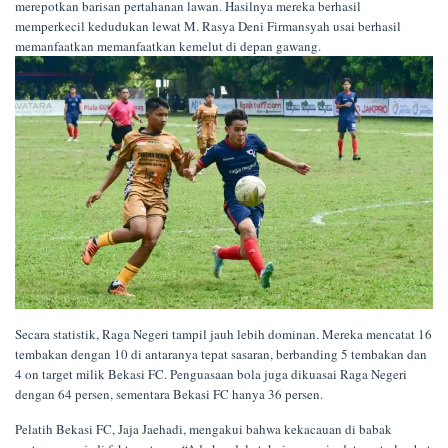
merepotkan barisan pertahanan lawan. Hasilnya mereka berhasil
memperkecil kedudukan lewat M. Rasya Deni Firmansyah usai berhasil
memanfaatkan memanfaatkan kemelut di depan gawang.
Secara statistik, Raga Negeri tampil jauh lebih dominan. Mereka mencatat 16
tembakan dengan 10 di antaranya tepat sasaran, berbanding 5 tembakan dan
4 on target milik Bekasi FC. Penguasaan bola juga dikuasai Raga Negeri
dengan 64 persen, sementara Bekasi FC hanya 36 persen.
Pelatih Bekasi FC, Jaja Jaehadi, mengakui bahwa kekacauan di babak