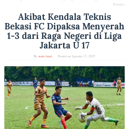
Prasetyo
Akibat Kendala Teknis
Bekasi FC Dipaksa Menyerah
1-3 dari Raga Negeri di Liga
Jakarta U 17
By
wem fauzi
Posted on
Agustus 17, 2025