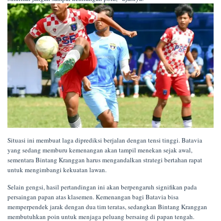
Situasi ini membuat laga diprediksi berjalan dengan tensi tinggi. Batavia
yang sedang memburu kemenangan akan tampil menekan sejak awal,
sementara Bintang Kranggan harus mengandalkan strategi bertahan rapat
untuk mengimbangi kekuatan lawan.
Selain gengsi, hasil pertandingan ini akan berpengaruh signifikan pada
persaingan papan atas klasemen. Kemenangan bagi Batavia bisa
memperpendek jarak dengan dua tim teratas, sedangkan Bintang Kranggan
membutuhkan poin untuk menjaga peluang bersaing di papan tengah.