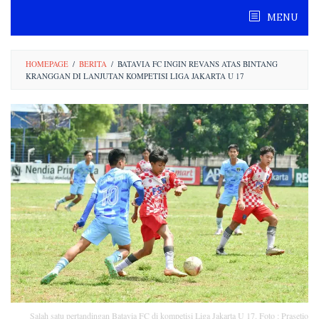
Skip
MENU
to
content
HOMEPAGE
/
BERITA
/
BATAVIA FC INGIN REVANS ATAS BINTANG
KRANGGAN DI LANJUTAN KOMPETISI LIGA JAKARTA U 17
Salah satu pertandingan Batavia FC di kompetisi Liga Jakarta U 17. Foto : Prasetio