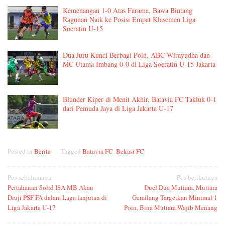
Kemenangan 1-0 Atas Farama, Bawa Bintang
Ragunan Naik ke Posisi Empat Klasemen Liga
Soeratin U-15
Dua Juru Kunci Berbagi Poin, ABC Wirayudha dan
MC Utama Imbang 0-0 di Liga Soeratin U-15 Jakarta
Blunder Kiper di Menit Akhir, Batavia FC Takluk 0-1
dari Pemuda Jaya di Liga Jakarta U-17
Posted in
Berita
Tagged
Batavia FC
,
Bekasi FC
Navigasi
Pos sebelumnya
Pos berikutnya
Pertahanan Solid ISA MB Akan
Duel Dua Mutiara, Mutiara
pos
Diuji PSF FA dalam Laga lanjutan di
Gemilang Targetkan Minimal 1
Liga Jakarta U-17
Poin, Bina Mutiara Wajib Menang