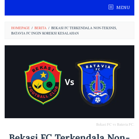
Skip
MENU
to
content
HOMEPAGE
/
BERITA
/
BEKASI FC TERKENDALA NON-TEKSNIS,
BATAVIA FC INGIN KOREKSI KESALAHAN
Bekasi FC vs Batavia FC.
Bekasi FC Terkendala Non-