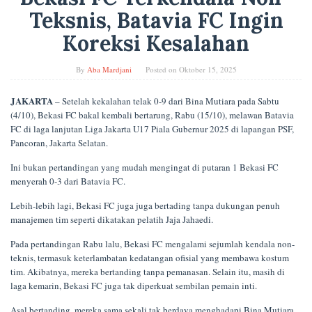
Teksnis, Batavia FC Ingin
Koreksi Kesalahan
By
Aba Mardjani
Posted on
Oktober 15, 2025
JAKARTA
– Setelah kekalahan telak 0-9 dari Bina Mutiara pada Sabtu
(4/10), Bekasi FC bakal kembali bertarung, Rabu (15/10), melawan Batavia
FC di laga lanjutan Liga Jakarta U17 Piala Gubernur 2025 di lapangan PSF,
Pancoran, Jakarta Selatan.
Ini bukan pertandingan yang mudah mengingat di putaran 1 Bekasi FC
menyerah 0-3 dari Batavia FC.
Lebih-lebih lagi, Bekasi FC juga juga bertading tanpa dukungan penuh
manajemen tim seperti dikatakan pelatih Jaja Jahaedi.
Pada pertandingan Rabu lalu, Bekasi FC mengalami sejumlah kendala non-
teknis, termasuk keterlambatan kedatangan ofisial yang membawa kostum
tim. Akibatnya, mereka bertanding tanpa pemanasan. Selain itu, masih di
laga kemarin, Bekasi FC juga tak diperkuat sembilan pemain inti.
Asal bertanding, mereka sama sekali tak berdaya menghadapi Bina Mutiara