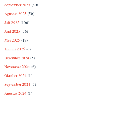
September 2025
(60)
Agustus 2025
(50)
Juli 2025
(106)
Juni 2025
(76)
Mei 2025
(18)
Januari 2025
(6)
Desember 2024
(5)
November 2024
(6)
Oktober 2024
(1)
September 2024
(5)
Agustus 2024
(1)