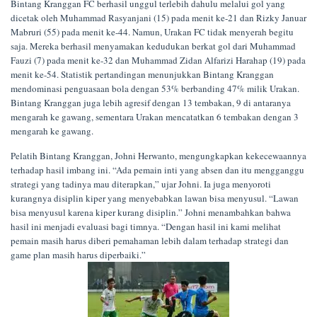
Bintang Kranggan FC berhasil unggul terlebih dahulu melalui gol yang
dicetak oleh Muhammad Rasyanjani (15) pada menit ke-21 dan Rizky Januar
Mabruri (55) pada menit ke-44. Namun, Urakan FC tidak menyerah begitu
saja. Mereka berhasil menyamakan kedudukan berkat gol dari Muhammad
Fauzi (7) pada menit ke-32 dan Muhammad Zidan Alfarizi Harahap (19) pada
menit ke-54. Statistik pertandingan menunjukkan Bintang Kranggan
mendominasi penguasaan bola dengan 53% berbanding 47% milik Urakan.
Bintang Kranggan juga lebih agresif dengan 13 tembakan, 9 di antaranya
mengarah ke gawang, sementara Urakan mencatatkan 6 tembakan dengan 3
mengarah ke gawang.
Pelatih Bintang Kranggan, Johni Herwanto, mengungkapkan kekecewaannya
terhadap hasil imbang ini. “Ada pemain inti yang absen dan itu mengganggu
strategi yang tadinya mau diterapkan,” ujar Johni. Ia juga menyoroti
kurangnya disiplin kiper yang menyebabkan lawan bisa menyusul. “Lawan
bisa menyusul karena kiper kurang disiplin.” Johni menambahkan bahwa
hasil ini menjadi evaluasi bagi timnya. “Dengan hasil ini kami melihat
pemain masih harus diberi pemahaman lebih dalam terhadap strategi dan
game plan masih harus diperbaiki.”