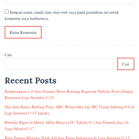
Simpan nama, email, dan situs web saya pada peramban ini untuk
komentar saya berikutnya.
Cari
Cari
Recent Posts
Kemenangan 1-0 Atas Farama, Bawa Bintang Ragunan Naik ke Posisi Empat
Klasemen Liga Soeratin U-15
Dua Juru Kunci Berbagi Poin, ABC Wirayudha dan MC Utama Imbang 0-0 di
Liga Soeratin U-15 Jakarta
Blunder Kiper di Menit Akhir, Batavia FC Takluk 0-1 dari Pemuda Jaya di
Liga Jakarta U-17
Bina Taruna Menang Telak 4-0 atas Tunas Indonesia di Liga Soeratin U-15