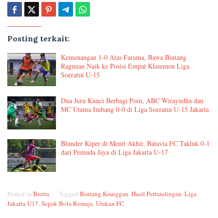
Posting terkait:
Kemenangan 1-0 Atas Farama, Bawa Bintang
Ragunan Naik ke Posisi Empat Klasemen Liga
Soeratin U-15
Dua Juru Kunci Berbagi Poin, ABC Wirayudha dan
MC Utama Imbang 0-0 di Liga Soeratin U-15 Jakarta
Blunder Kiper di Menit Akhir, Batavia FC Takluk 0-1
dari Pemuda Jaya di Liga Jakarta U-17
Posted in
Berita
Tagged
Bintang Kranggan
,
Hasil Pertandingan
,
Liga
Jakarta U17
,
Sepak Bola Remaja
,
Urakan FC