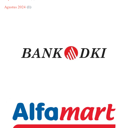
Agustus 2024
(1)