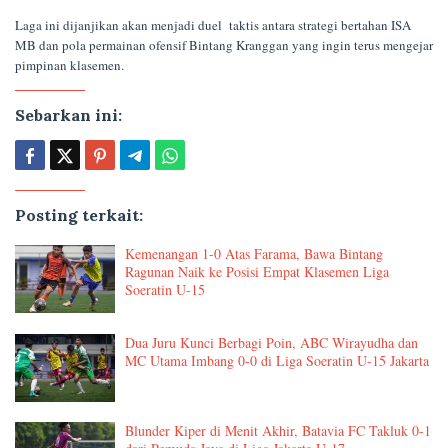
Laga ini dijanjikan akan menjadi duel taktis antara strategi bertahan ISA
MB dan pola permainan ofensif Bintang Kranggan yang ingin terus mengejar
pimpinan klasemen.
Sebarkan ini:
Posting terkait:
Kemenangan 1-0 Atas Farama, Bawa Bintang
Ragunan Naik ke Posisi Empat Klasemen Liga
Soeratin U-15
Dua Juru Kunci Berbagi Poin, ABC Wirayudha dan
MC Utama Imbang 0-0 di Liga Soeratin U-15 Jakarta
Blunder Kiper di Menit Akhir, Batavia FC Takluk 0-1