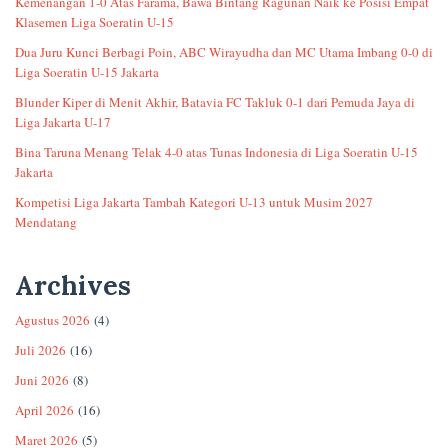
Kemenangan 1-0 Atas Farama, Bawa Bintang Ragunan Naik ke Posisi Empat
Klasemen Liga Soeratin U-15
Dua Juru Kunci Berbagi Poin, ABC Wirayudha dan MC Utama Imbang 0-0 di
Liga Soeratin U-15 Jakarta
Blunder Kiper di Menit Akhir, Batavia FC Takluk 0-1 dari Pemuda Jaya di
Liga Jakarta U-17
Bina Taruna Menang Telak 4-0 atas Tunas Indonesia di Liga Soeratin U-15
Jakarta
Kompetisi Liga Jakarta Tambah Kategori U-13 untuk Musim 2027
Mendatang
Archives
Agustus 2026
(4)
Juli 2026
(16)
Juni 2026
(8)
April 2026
(16)
Maret 2026
(5)