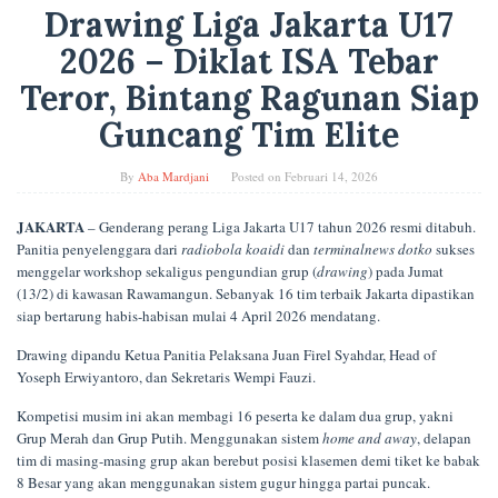
Drawing Liga Jakarta U17
2026 – Diklat ISA Tebar
Teror, Bintang Ragunan Siap
Guncang Tim Elite
By
Aba Mardjani
Posted on
Februari 14, 2026
JAKARTA
– Genderang perang Liga Jakarta U17 tahun 2026 resmi ditabuh.
Panitia penyelenggara dari
radiobola koaidi
dan
terminalnews dotko
sukses
menggelar workshop sekaligus pengundian grup (
drawing
) pada Jumat
(13/2) di kawasan Rawamangun. Sebanyak 16 tim terbaik Jakarta dipastikan
siap bertarung habis-habisan mulai 4 April 2026 mendatang.
Drawing dipandu Ketua Panitia Pelaksana Juan Firel Syahdar, Head of
Yoseph Erwiyantoro, dan Sekretaris Wempi Fauzi.
Kompetisi musim ini akan membagi 16 peserta ke dalam dua grup, yakni
Grup Merah dan Grup Putih. Menggunakan sistem
home and away
, delapan
tim di masing-masing grup akan berebut posisi klasemen demi tiket ke babak
8 Besar yang akan menggunakan sistem gugur hingga partai puncak.