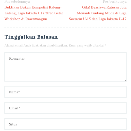
Navigasi
Pos sebelumnya
Pos berikutnya
Buktikan Bukan Kompetisi Kaleng-
Gila! Beasiswa Ratusan Juta
pos
Kaleng, Liga Jakarta U17 2026 Gelar
Menanti Bintang Muda di Liga
Workshop di Rawamangun
Soeratin U-15 dan Liga Jakarta U-17
Tinggalkan Balasan
Alamat email Anda tidak akan dipublikasikan.
Ruas yang wajib ditandai
*