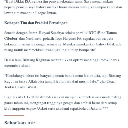
“Buat Diklat ISA, semua tim punya kekuatan sama. Saya menanamkan
kepada pemain saya bahwa mereka harus merasa malu jika sampai kalah dari
lawan tim manapun!” tegas Imran.
Kesiapan Tim dan Prediksi Persaingan
Senada dengan Imran, Risyad Sucahyo selaku pemilik BTC (Bina Taruna
Cibubur) dan Nurdianto, pelatih Toyo Haryono FA, sepakat bahwa peta
kekuatan musim ini sangat seimbang. Mereka menekankan bahwa tidak ada
ruang untuk meremehkan lawan jika ingin tetap kompetitif.
Di sisi lain, Bintang Ragunan menunjukkan optimisme tinggi meski harus
merombak skuad.
“Kendalanya tahun ini banyak pemain baru karena faktor usia, tapi Bintang
Ragunan Insya Allah bisa tampil lebih baik dari musim lalu,” ujar Coach
Teuku Chairul Wisal.
Liga Jakarta U17 2026 diprediksi akan menjadi kompetisi usia muda paling
panas tahun ini, mengingat tingginya gengsi dan ambisi besar dari setiap
klub anggota Asprov/Askot serta akademi sepakbola di Jakarta.***
Sebarkan ini: