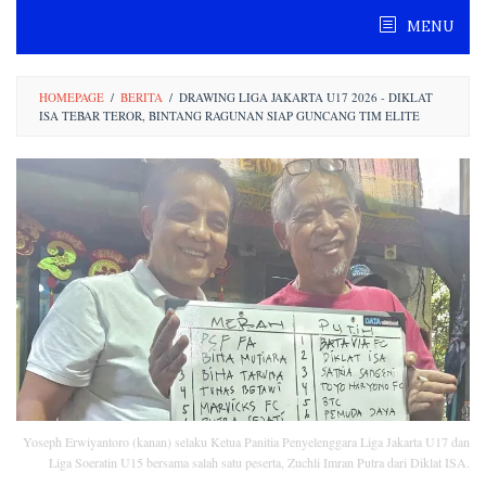
Skip
MENU
to
content
HOMEPAGE
/
BERITA
/
DRAWING LIGA JAKARTA U17 2026 - DIKLAT
ISA TEBAR TEROR, BINTANG RAGUNAN SIAP GUNCANG TIM ELITE
Yoseph Erwiyantoro (kanan) selaku Ketua Panitia Penyelenggara Liga Jakarta U17 dan
Liga Soeratin U15 bersama salah satu peserta, Zuchli Imran Putra dari Diklat ISA.