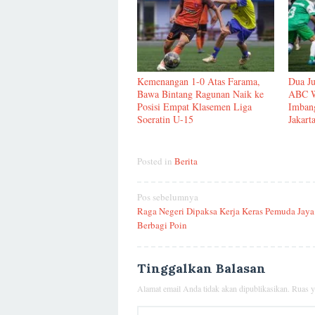
Kemenangan 1-0 Atas Farama,
Dua Ju
Bawa Bintang Ragunan Naik ke
ABC W
Posisi Empat Klasemen Liga
Imbang
Soeratin U-15
Jakart
Posted in
Berita
Navigasi
Pos sebelumnya
Raga Negeri Dipaksa Kerja Keras Pemuda Jaya
pos
Berbagi Poin
Tinggalkan Balasan
Alamat email Anda tidak akan dipublikasikan.
Ruas y