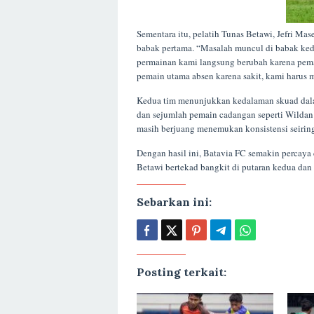
Sementara itu, pelatih Tunas Betawi, Jefri M
babak pertama. “Masalah muncul di babak kedua 
permainan kami langsung berubah karena pemai
pemain utama absen karena sakit, kami harus m
Kedua tim menunjukkan kedalaman skuad dalam
dan sejumlah pemain cadangan seperti Wilda
masih berjuang menemukan konsistensi seirin
Dengan hasil ini, Batavia FC semakin percaya 
Betawi bertekad bangkit di putaran kedua dan
Sebarkan ini:
Posting terkait: