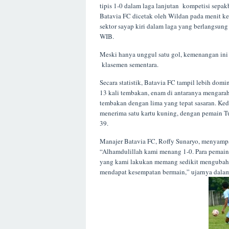
tipis 1-0 dalam laga lanjutan kompetisi sepa
Batavia FC dicetak oleh Wildan pada menit k
sektor sayap kiri dalam laga yang berlangsun
WIB.
Meski hanya unggul satu gol, kemenangan ini
klasemen sementara.
Secara statistik, Batavia FC tampil lebih do
13 kali tembakan, enam di antaranya mengar
tembakan dengan lima yang tepat sasaran. Ked
menerima satu kartu kuning, dengan pemain T
39.
Manajer Batavia FC, Roffy Sunaryo, menyampai
“Alhamdulillah kami menang 1-0. Para pemain
yang kami lakukan memang sedikit mengubah ir
mendapat kesempatan bermain,” ujarnya dalam 