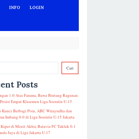
INFO
LOGIN
Cari
ent Posts
gan 1-0 Atas Farama, Bawa Bintang Ragunan
 Posisi Empat Klasemen Liga Soeratin U-15
u Kunci Berbagi Poin, ABC Wirayudha dan
a Imbang 0-0 di Liga Soeratin U-15 Jakarta
 Kiper di Menit Akhir, Batavia FC Takluk 0-1
uda Jaya di Liga Jakarta U-17