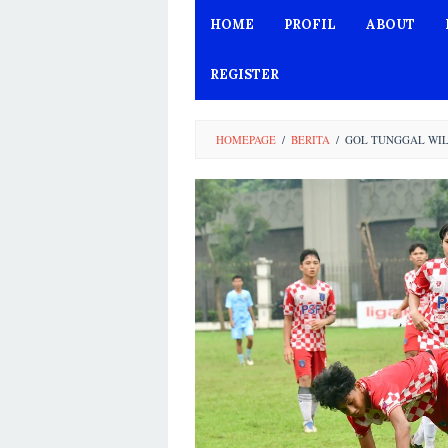
Skip
HOME
PROFIL
ABOUT
to
content
REGISTER
HOMEPAGE
/
BERITA
/
GOL TUNGGAL WIL