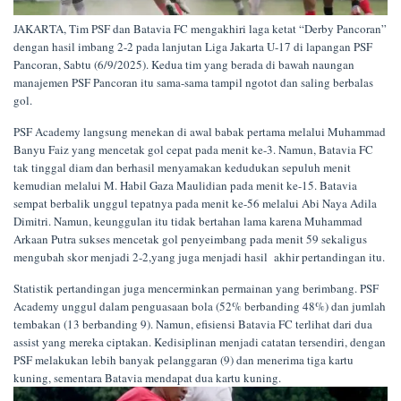
JAKARTA, Tim PSF dan Batavia FC mengakhiri laga ketat “Derby Pancoran”
dengan hasil imbang 2-2 pada lanjutan Liga Jakarta U-17 di lapangan PSF
Pancoran, Sabtu (6/9/2025). Kedua tim yang berada di bawah naungan
manajemen PSF Pancoran itu sama-sama tampil ngotot dan saling berbalas
gol.
PSF Academy langsung menekan di awal babak pertama melalui Muhammad
Banyu Faiz yang mencetak gol cepat pada menit ke-3. Namun, Batavia FC
tak tinggal diam dan berhasil menyamakan kedudukan sepuluh menit
kemudian melalui M. Habil Gaza Maulidian pada menit ke-15. Batavia
sempat berbalik unggul tepatnya pada menit ke-56 melalui Abi Naya Adila
Dimitri. Namun, keunggulan itu tidak bertahan lama karena Muhammad
Arkaan Putra sukses mencetak gol penyeimbang pada menit 59 sekaligus
mengubah skor menjadi 2-2,yang juga menjadi hasil akhir pertandingan itu.
Statistik pertandingan juga mencerminkan permainan yang berimbang. PSF
Academy unggul dalam penguasaan bola (52% berbanding 48%) dan jumlah
tembakan (13 berbanding 9). Namun, efisiensi Batavia FC terlihat dari dua
assist yang mereka ciptakan. Kedisiplinan menjadi catatan tersendiri, dengan
PSF melakukan lebih banyak pelanggaran (9) dan menerima tiga kartu
kuning, sementara Batavia mendapat dua kartu kuning.