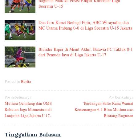
Ragunan Naik ke Posisi Empat Klasemen Liga
Soeratin U-15
Dua Juru Kunci Berbagi Poin, ABC Wirayudha dan
MC Utama Imbang 0-0 di Liga Soeratin U-15 Jakarta
Blunder Kiper di Menit Akhir, Batavia FC Takluk 0-1
dari Pemuda Jaya di Liga Jakarta U-17
Posted in
Berita
Navigasi
Pos sebelumnya
Pos berikutnya
Mutiara Gemilang dan UMS
Tendangan Salto Rana Warnai
pos
Rebutan Jaga Momentum di
Kemenangan 6-1 Bina Mutiara atas
Lanjutan Liga Jakarta U 17.
Bintang Ragunan
Tinggalkan Balasan