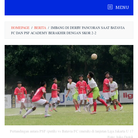
Skip
MENU
to
content
HOMEPAGE
/
BERITA
/
IMBANG DI DERBY PANCORAN SAAT BATAVIA
FC DAN PSF ACADEMY BERAKHIR DENGAN SKOR 2-2
Pertandingan antara PSF (putih) vs Batavia FC (merah) di lanjutan Liga Jakarta U 17
Foto: Joko Dolok