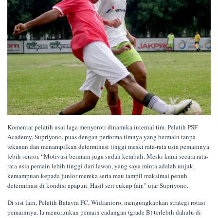
Komentar pelatih usai laga menyoroti dinamika internal tim. Pelatih PSF
Academy, Supriyono, puas dengan performa timnya yang bermain tanpa
tekanan dan menampilkan determinasi tinggi meski rata-rata usia pemainnya
lebih senior. “Motivasi bermain juga sudah kembali. Meski kami secara rata-
rata usia pemain lebih tinggi dari lawan, yang saya minta adalah unjuk
kemampuan kepada junior mereka serta mau tampil maksimal penuh
determinasi di kondisi apapun. Hasil seri cukup fair,” ujar Supriyono.
Di sisi lain, Pelatih Batavia FC, Widiantoro, mengungkapkan strategi rotasi
pemainnya. Ia menurunkan pemain cadangan (grade B) terlebih dahulu di