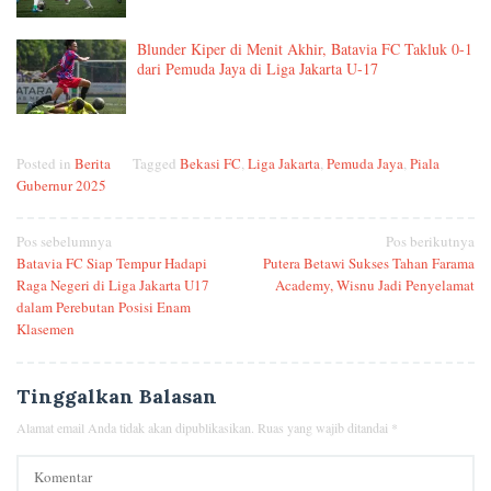
Blunder Kiper di Menit Akhir, Batavia FC Takluk 0-1
dari Pemuda Jaya di Liga Jakarta U-17
Posted in
Berita
Tagged
Bekasi FC
,
Liga Jakarta
,
Pemuda Jaya
,
Piala
Gubernur 2025
Navigasi
Pos sebelumnya
Pos berikutnya
Batavia FC Siap Tempur Hadapi
Putera Betawi Sukses Tahan Farama
pos
Raga Negeri di Liga Jakarta U17
Academy, Wisnu Jadi Penyelamat
dalam Perebutan Posisi Enam
Klasemen
Tinggalkan Balasan
Alamat email Anda tidak akan dipublikasikan.
Ruas yang wajib ditandai
*