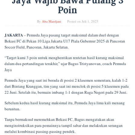
Jaya Wajib Bawa Pulang 3
Poin
By
Aba Mardjani
Posted on
Juli 1, 2025
JAKARTA
– Pemuda Jaya pasang target maksimal dalam duel dengan
Bekasi FC di Pekan 10 Liga Jakarta U17 Piala Gubernur 2025 di Pancoran
Soccer Field, Pancoran, Jakarta Selatan.
“Target kami 3 poin untuk menghentikan rentetan hasil kurang maksimal
dalam dua pertandingan terakhir,” ujar Bagus Tristyanovan, coach Pemuda
Jaya
Pemuda Jaya yang saat ini berada di posisi 2 klasemen sementara, kalah 1-2
dari Bintang Kranggan, tim yang saat ini menclok di posisi 5 klasemen pada
22 Juni. Setelah itu, bermain imbang 1-1 dengan Raga Negeri pada 29 Juni.
Sebelum kedua hasil kurang maksimal itu, Pemuda Jaya lima kali menang
beruntun.
Tanpa bermaksud meremehkan Bekasi FC, Bagus mengatakan akan
menginstruksikan para pemainnya tampil sabar dan melakukan serangan
melalui kombinasi passing-passing pendek.