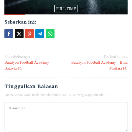
FULL TIME
Sebarkan ini:
Navigasi
Pos sebelumnya
Pos berikutnya
Batalyon Football Academy –
Batalyon Football Academy – Bina
pos
Batavia FC
Mutiara FC
Tinggalkan Balasan
Alamat email Anda tidak akan dipublikasikan.
Ruas yang wajib ditandai
*