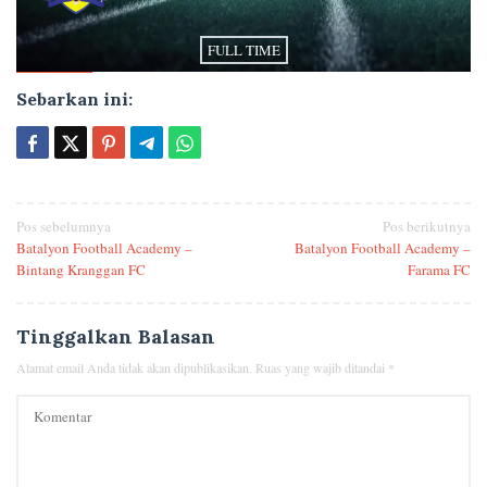
FULL TIME
Sebarkan ini:
Navigasi
Pos sebelumnya
Pos berikutnya
Batalyon Football Academy –
Batalyon Football Academy –
pos
Bintang Kranggan FC
Farama FC
Tinggalkan Balasan
Alamat email Anda tidak akan dipublikasikan.
Ruas yang wajib ditandai
*