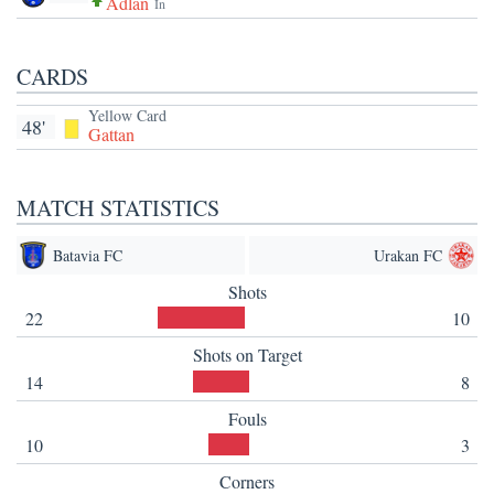
Adlan
In
CARDS
Yellow Card
48'
Gattan
MATCH STATISTICS
Batavia FC
Urakan FC
Shots
22
10
Shots on Target
14
8
Fouls
10
3
Corners