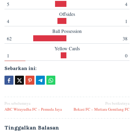
5
4
Offsides
4
1
Ball Possession
62
38
Yellow Cards
1
0
Sebarkan ini:
Navigasi
Pos sebelumnya
Pos berikutnya
ABC Wirayudha FC – Pemuda Jaya
Bekasi FC – Mutiara Gemilang FC
pos
Tinggalkan Balasan