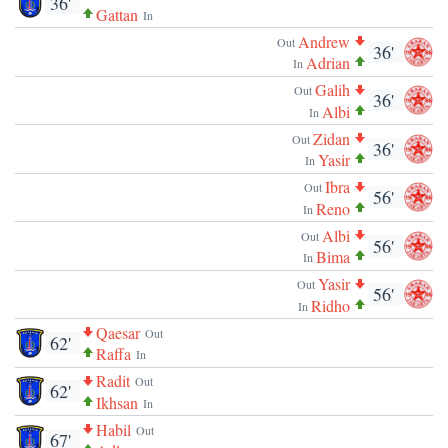
36'
Gattan
In
Andrew
Out
36'
Adrian
In
Galih
Out
36'
Albi
In
Zidan
Out
36'
Yasir
In
Ibra
Out
56'
Reno
In
Albi
Out
56'
Bima
In
Yasir
Out
56'
Ridho
In
Qaesar
Out
62'
Raffa
In
Radit
Out
62'
Ikhsan
In
Habil
Out
67'