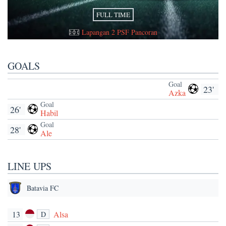
FULL TIME
Lapangan 2 PSF Pancoran
GOALS
Goal
23'
Azka
Goal
26'
Habil
Goal
28'
Ale
LINE UPS
Batavia FC
13
Alsa
D