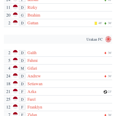
11
Rizky
D
20
Ibrahim
G
2
Gattan
D
48'
36'
Urakan FC
2
Galih
D
36'
5
Fahmi
D
4
Gifari
M
24
Andrew
D
36'
18
Setiawan
D
21
Azka
F
23'
25
Farel
D
12
Franklyn
F
7
Zidan
F
36'