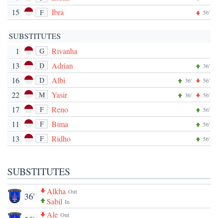
15
Ibra
F
56'
SUBSTITUTES
1
Rivanha
G
13
Adrian
D
36'
16
Albi
D
36'
56'
22
Yasir
M
36'
56'
17
Reno
F
56'
11
Bima
F
56'
13
Ridho
F
56'
SUBSTITUTES
Alkha
Out
36'
Sabil
In
Ale
Out