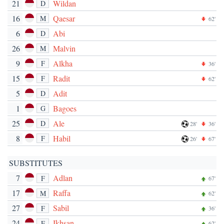
21
Wildan
D
16
Qaesar
M
62'
6
Abi
D
26
Malvin
M
9
Alkha
F
36'
15
Radit
F
62'
5
Adit
D
1
Bagoes
G
25
Ale
D
28'
36'
8
Habil
F
26'
67'
SUBSTITUTES
7
Adlan
F
67'
17
Raffa
M
62'
27
Sabil
F
36'
24
Ikhsan
F
62'