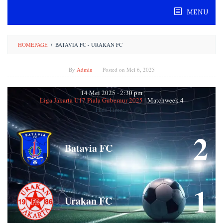
Skip
MENU
to
content
HOMEPAGE
/
BATAVIA FC - URAKAN FC
By
Admin
Posted on
Mei 6, 2025
14 Mei 2025
-
2:30 pm
Liga Jakarta U17 Piala Gubernur 2025
| Matchweek 4
Half Time: -
2
Batavia FC
1
Urakan FC