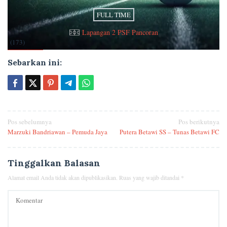
FULL TIME
Lapangan 2 PSF Pancoran
(173)
Sebarkan ini:
Navigasi
Pos sebelumnya
Pos berikutnya
Marzuki Bandriawan – Pemuda Jaya
Putera Betawi SS – Tunas Betawi FC
pos
Tinggalkan Balasan
Alamat email Anda tidak akan dipublikasikan.
Ruas yang wajib ditandai
*