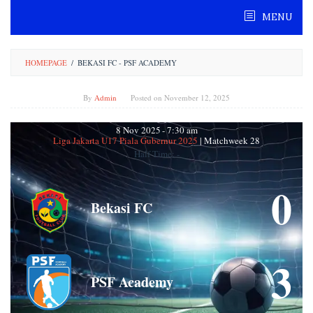
Skip
MENU
to
content
HOMEPAGE
/
BEKASI FC - PSF ACADEMY
By
Admin
Posted on
November 12, 2025
8 Nov 2025
-
7:30 am
Liga Jakarta U17 Piala Gubernur 2025
| Matchweek 28
Half Time: -
0
Bekasi FC
3
PSF Academy