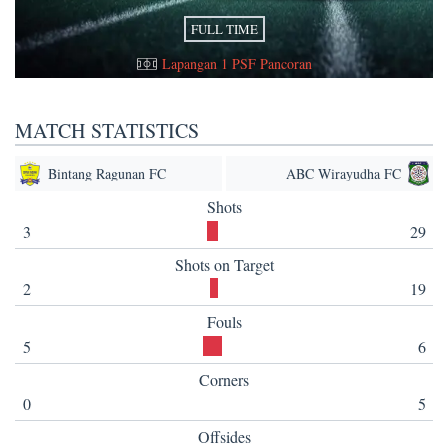
FULL TIME
Lapangan 1 PSF Pancoran
MATCH STATISTICS
Bintang Ragunan FC
ABC Wirayudha FC
Shots
3
29
Shots on Target
2
19
Fouls
5
6
Corners
0
5
Offsides