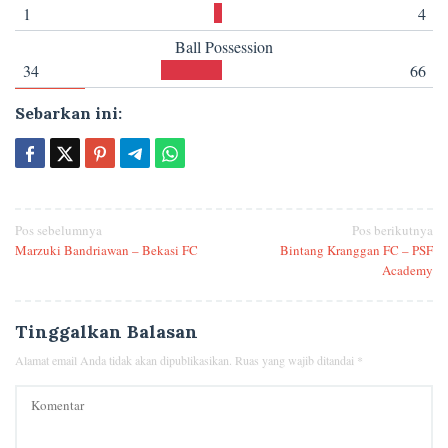
1
4
Ball Possession
34
66
Sebarkan ini:
Navigasi
Pos sebelumnya
Pos berikutnya
Marzuki Bandriawan – Bekasi FC
Bintang Kranggan FC – PSF
pos
Academy
Tinggalkan Balasan
Alamat email Anda tidak akan dipublikasikan.
Ruas yang wajib ditandai
*