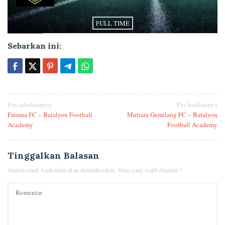
FULL TIME
Sebarkan ini:
Navigasi
Pos sebelumnya
Pos berikutnya
Farama FC – Batalyon Football
Mutiara Gemilang FC – Batalyon
pos
Academy
Football Academy
Tinggalkan Balasan
Alamat email Anda tidak akan dipublikasikan.
Ruas yang wajib ditandai
*