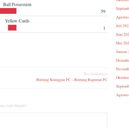
Ball Possession
Septemb
59
Agustus
Yellow Cards
Juli 20
1
Juni 20
Mei 20
Januari
Desemb
Novemb
Pos berikutnya
Oktober
Bintang Kranggan FC – Bintang Ragunan FC
Septemb
Agustus
ang wajib ditandai
*