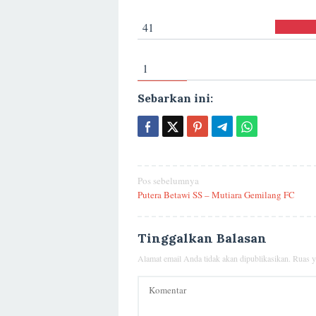
41
1
Sebarkan ini:
Navigasi
Pos sebelumnya
Putera Betawi SS – Mutiara Gemilang FC
pos
Tinggalkan Balasan
Alamat email Anda tidak akan dipublikasikan.
Ruas y