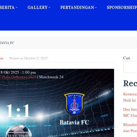
BERITA
GALLERY
PERTANDINGAN
SPONSORSHIP
TAVIA FC
Cari
in
Posted on
Oktober 9, 2025
8 Okt 2025
-
1:00 pm
7 Piala Gubernur 2025
| Matchweek 24
Rec
Half Time: -
Kemenan
1
:
1
Naik ke
Dua Jur
MC Utam
Batavia FC
Blunder
dari Pem
FULL TIME