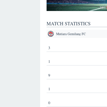
MATCH STATISTICS
Mutiara Gemilang FC
3
1
9
1
0