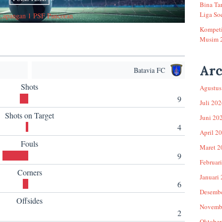
Bina Ta
Liga Soe
Lapangan 1 PSF Pancoran
Kompeti
Musim 
Arc
Batavia FC
Shots
Agustus
9
Juli 20
Shots on Target
Juni 20
4
April 2
Fouls
Maret 2
9
Februar
Corners
Januari
6
Desemb
Offsides
Novemb
2
Oktober