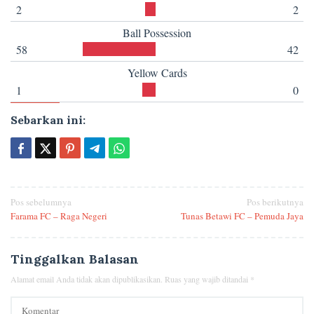
2
2
Ball Possession
58
42
Yellow Cards
1
0
Sebarkan ini:
Navigasi
Pos sebelumnya
Pos berikutnya
Farama FC – Raga Negeri
Tunas Betawi FC – Pemuda Jaya
pos
Tinggalkan Balasan
Alamat email Anda tidak akan dipublikasikan.
Ruas yang wajib ditandai
*