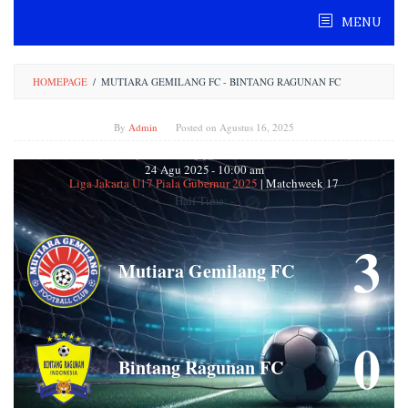
Skip
MENU
to
content
HOMEPAGE
/
MUTIARA GEMILANG FC - BINTANG RAGUNAN FC
By
Admin
Posted on
Agustus 16, 2025
24 Agu 2025
-
10:00 am
Liga Jakarta U17 Piala Gubernur 2025
| Matchweek 17
Half Time: -
3
Mutiara Gemilang FC
0
Bintang Ragunan FC