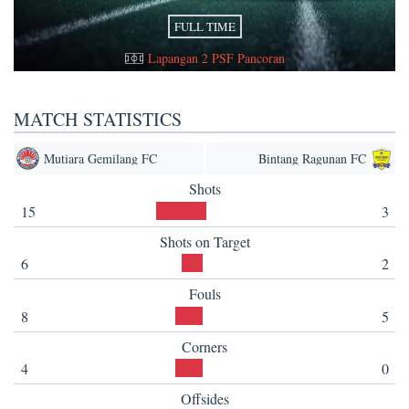
FULL TIME
Lapangan 2 PSF Pancoran
MATCH STATISTICS
Mutiara Gemilang FC
Bintang Ragunan FC
Shots
15
3
Shots on Target
6
2
Fouls
8
5
Corners
4
0
Offsides