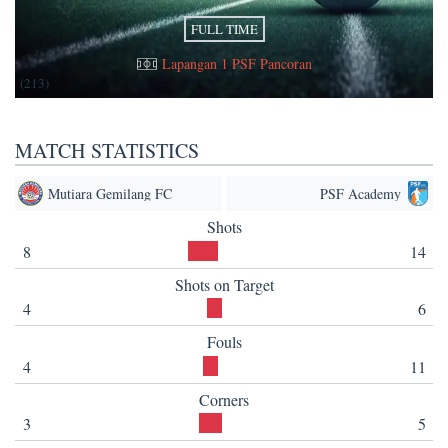
FULL TIME
Lapangan 1 PSF Pancoran
(213)
MATCH STATISTICS
Mutiara Gemilang FC
PSF Academy
Shots
8
14
Shots on Target
4
6
Fouls
4
11
Corners
3
5