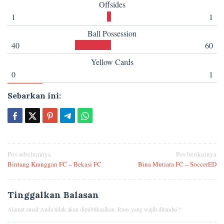
Offsides
1
1
Ball Possession
40
60
Yellow Cards
0
1
Sebarkan ini:
Navigasi
Pos sebelumnya
Pos berikutnya
Bintang Kranggan FC – Bekasi FC
Bina Mutiara FC – SoccerED
pos
Tinggalkan Balasan
Alamat email Anda tidak akan dipublikasikan.
Ruas yang wajib ditandai
*