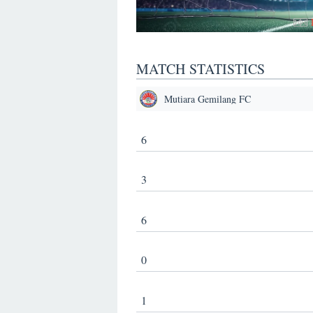
MATCH STATISTICS
Mutiara Gemilang FC
6
3
6
0
1