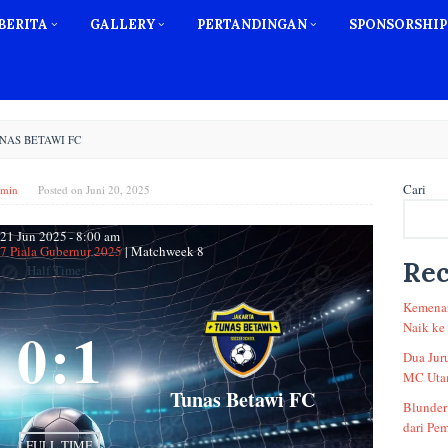
BERITA
GALLERY
PERTANDINGAN
SPONSORSHIP
NAS BETAWI FC
Cari
min
Posted on
Juni 20, 2025
21 Jun 2025
-
8:00 am
17 Piala Gubernur 2025
| Matchweek 8
Rec
Half Time: -
Kemenan
0
:
1
Naik ke
Dua Jur
MC Utam
Tunas Betawi FC
Blunder
dari Pem
FULL TIME