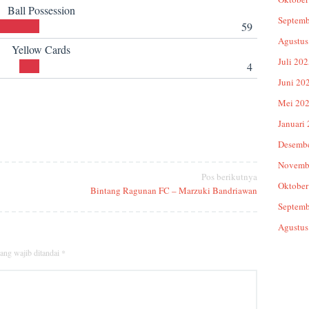
Ball Possession
Septemb
59
Agustus
Yellow Cards
Juli 20
4
Juni 20
Mei 20
Januari
Desemb
Novemb
Pos berikutnya
Oktober
Bintang Ragunan FC – Marzuki Bandriawan
Septemb
Agustus
ang wajib ditandai
*