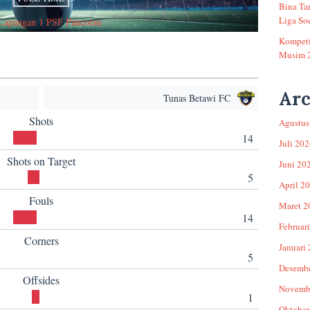
Bina Ta
Liga Soe
Lapangan 1 PSF Pancoran
Kompeti
Musim 
Arc
Tunas Betawi FC
Shots
Agustus
14
Juli 20
Shots on Target
Juni 20
5
April 2
Fouls
Maret 2
14
Februar
Corners
Januari
5
Desemb
Offsides
Novemb
1
Oktober