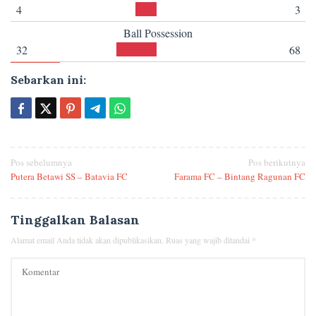
4
3
Ball Possession
32
68
Sebarkan ini:
Navigasi
Pos sebelumnya
Pos berikutnya
Putera Betawi SS – Batavia FC
Farama FC – Bintang Ragunan FC
pos
Tinggalkan Balasan
Alamat email Anda tidak akan dipublikasikan.
Ruas yang wajib ditandai
*