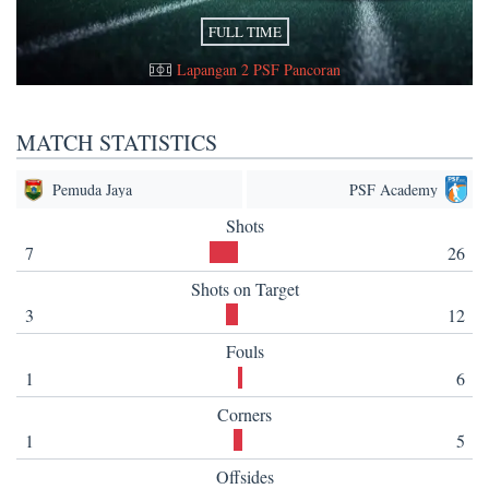
FULL TIME
Lapangan 2 PSF Pancoran
MATCH STATISTICS
Pemuda Jaya
PSF Academy
Shots
7
26
Shots on Target
3
12
Fouls
1
6
Corners
1
5
Offsides