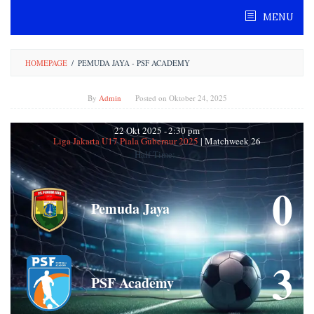
Skip
MENU
to
content
HOMEPAGE
/
PEMUDA JAYA - PSF ACADEMY
By
Admin
Posted on
Oktober 24, 2025
22 Okt 2025
-
2:30 pm
Liga Jakarta U17 Piala Gubernur 2025
| Matchweek 26
Half Time: -
0
Pemuda Jaya
3
PSF Academy