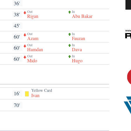
36'
Out
In
38'
Rigan
Abu Bakar
45'
Out
In
60'
Azam
Fauzan
Out
In
60'
Hamdan
Dava
Out
In
60'
Mido
Hugo
Yellow Card
16'
Ivan
70'