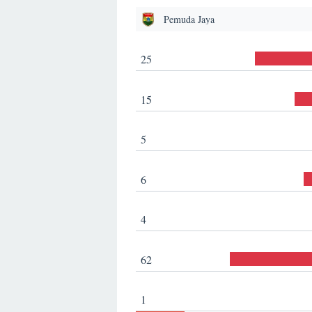
Pemuda Jaya
25
15
5
6
4
62
1