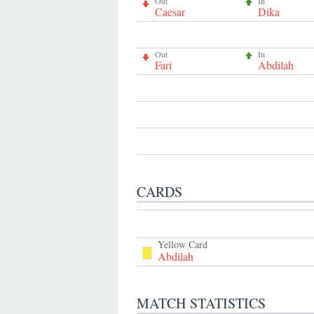
Out
In
Caesar
Dika
Out
In
Fari
Abdilah
CARDS
Yellow Card
Abdilah
MATCH STATISTICS