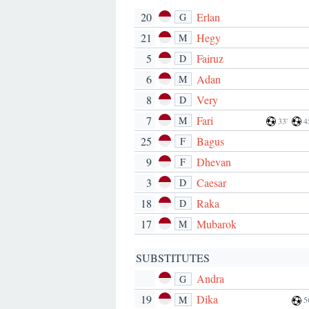
20
Erlan
G
21
Hegy
M
5
Fairuz
D
6
Adan
M
8
Very
D
7
Fari
M
33'
4
25
Bagus
F
9
Dhevan
F
3
Caesar
D
18
Raka
D
17
Mubarok
M
SUBSTITUTES
Andra
G
19
Dika
M
5