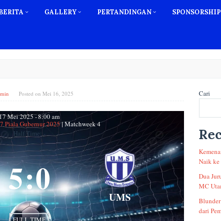
BERITA
GALLERY
PERTANDINGAN
SPONSORSHIP
Cari
min
Posted on
Mei 16, 2025
17 Mei 2025
-
8:00 am
17 Piala Gubernur 2025
| Matchweek 4
Rec
Half Time: -
Kemenan
5
:
0
Naik ke
Dua Jur
MC Utam
UMS
Blunder
dari Pem
FULL TIME