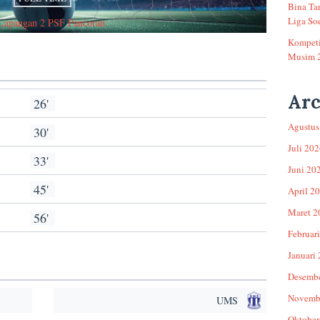
Bina Ta
Liga Soe
Lapangan 2 PSF Pancoran
Kompeti
Musim 
Arc
26'
Agustus
30'
Juli 20
33'
Juni 20
45'
April 2
Maret 2
56'
Februar
Januari
Desemb
Novemb
UMS
Oktober