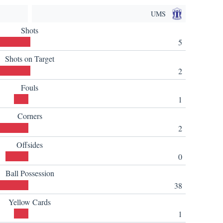
UMS
Shots
5
Shots on Target
2
Fouls
1
Corners
2
Offsides
0
Ball Possession
38
Yellow Cards
1