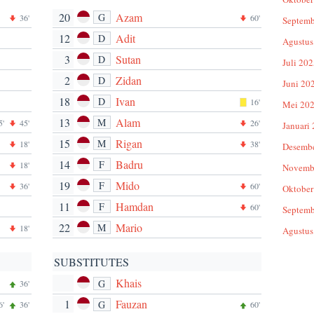
20
Azam
G
36'
60'
Septemb
12
Adit
D
Agustus
3
Sutan
D
Juli 20
2
Zidan
D
Juni 20
18
Ivan
D
16'
Mei 20
13
Alam
M
5'
45'
26'
Januari
15
Rigan
M
18'
38'
Desemb
14
Badru
F
18'
Novemb
19
Mido
F
36'
60'
Oktober
11
Hamdan
F
60'
Septemb
22
Mario
M
18'
Agustus
SUBSTITUTES
Khais
G
36'
1
Fauzan
G
6'
36'
60'