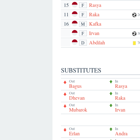
15
Rasya
F
11
Raka
F
2
16
Kafka
M
Irvan
F
3
Abdilah
D
7
SUBSTITUTES
Out
In
Bagus
Rasya
Out
In
Dhevan
Raka
Out
In
Mubarok
Irvan
Out
In
Erlan
Andra