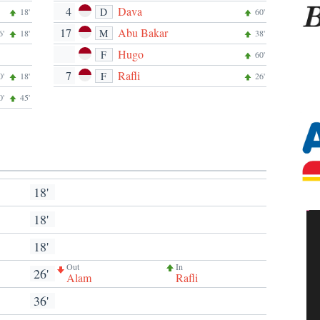
4
Dava
D
18'
60'
17
Abu Bakar
M
6'
18'
38'
Hugo
F
60'
7
Rafli
F
0'
18'
26'
0'
45'
18'
18'
18'
Out
In
26'
Alam
Rafli
36'