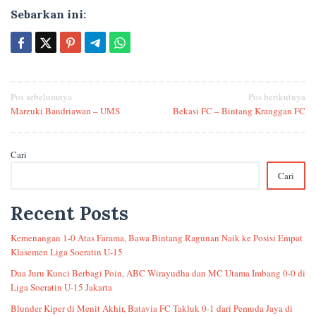
Sebarkan ini:
Navigasi
Pos sebelumnya
Pos berikutnya
Marzuki Bandriawan – UMS
Bekasi FC – Bintang Kranggan FC
pos
Cari
Cari
Recent Posts
Kemenangan 1-0 Atas Farama, Bawa Bintang Ragunan Naik ke Posisi Empat
Klasemen Liga Soeratin U-15
Dua Juru Kunci Berbagi Poin, ABC Wirayudha dan MC Utama Imbang 0-0 di
Liga Soeratin U-15 Jakarta
Blunder Kiper di Menit Akhir, Batavia FC Takluk 0-1 dari Pemuda Jaya di