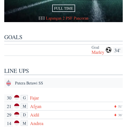
FULL TIME
Lapangan 2 PSF Pancoran
GOALS
Goal
34'
Marley
LINE UPS
Putera Betawi SS
30
Fajar
G
21
Afgan
M
51'
29
Aidil
D
36'
14
Andrea
M