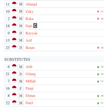
11
Ahmad
M
10
Zaky
M
51'
2
Raka
M
36'
18
Fajri
M
9
Rayyan
D
13
Arif
M
23
Ikram
D
36'
SUBSTITUTES
6
Aldi
M
36'
21
Gilang
D
36'
7
Miftah
M
51'
16
Panji
F
8
Dimas
M
36'
22
Farel
M
51'