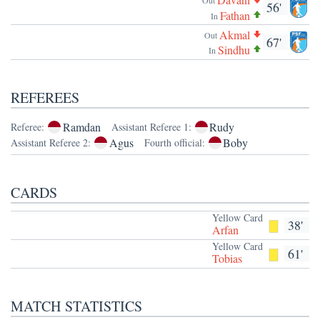
Out
56'
Fathan
In
Akmal
Out
67'
Sindhu
In
REFEREES
Ramdan
Rudy
Referee:
Assistant Referee 1:
Agus
Boby
Assistant Referee 2:
Fourth official:
CARDS
Yellow Card
38'
Arfan
Yellow Card
61'
Tobias
MATCH STATISTICS