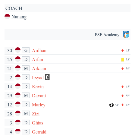
COACH
Nanang
PSF Academy
30
Ardhan
G
45'
25
Arfan
D
38'
21
Arkaan
M
56'
2
Irsyad
D
14
Kevin
D
45'
29
Davani
M
56'
12
Marley
D
34'
45'
28
Zizi
M
3
Ghias
D
4
Gerrald
D