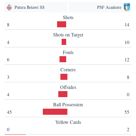
Putera Betawi SS
PSF Academy
Shots
8
14
Shots on Target
4
10
Fouls
6
12
Corners
3
8
Offsides
4
0
Ball Possession
45
55
Yellow Cards
0
2