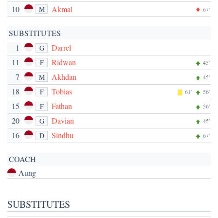
10
Akmal
M
67'
SUBSTITUTES
1
Darrel
G
11
Ridwan
F
45'
7
Akhdan
M
45'
18
Tobias
F
61'
56'
15
Fathan
F
56'
20
Davian
G
45'
16
Sindhu
D
67'
COACH
Aung
SUBSTITUTES