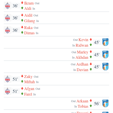
Ikram
Out
36'
Aldi
In
Aidil
Out
36'
Gilang
In
Raka
Out
36'
Dimas
In
Kevin
Out
45'
Ridwan
In
Marley
Out
45'
Akhdan
In
Ardhan
Out
45'
Davian
In
Zaky
Out
51'
Miftah
In
Afgan
Out
51'
Farel
In
Arkaan
Out
56'
Tobias
In
Davani