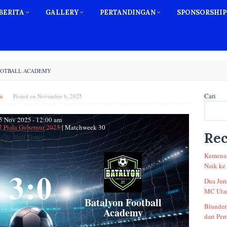
BERITA
GALLERY
PERTANDINGAN
SPONSORSHIP
FOOTBALL ACADEMY
Cari
n
Posted on
November 6, 2025
5 Nov 2025
-
12:00 am
7 Piala Gubernur 2025
| Matchweek 30
Rec
Half Time: -
Kemenan
Naik ke
3
:
0
Dua Jur
MC Utam
Batalyon Football
Blunder
Academy
dari Pem