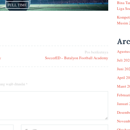
Bina Ta
FULL TIME
Liga Soe
Kompeti
Musim 
Arc
Agustus
Pos berikutnya
y
SoccerED – Batalyon Football Academy
Juli 20
Juni 20
April 2
ang wajib ditandai
*
Maret 2
Februar
Januari
Desemb
Novemb
Oktober