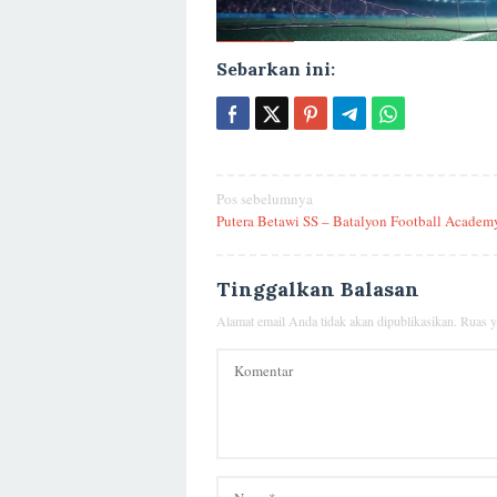
Sebarkan ini:
Navigasi
Pos sebelumnya
Putera Betawi SS – Batalyon Football Academ
pos
Tinggalkan Balasan
Alamat email Anda tidak akan dipublikasikan.
Ruas y