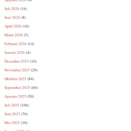
Juli 2026
(16)
Juni 2026
(8)
April 2026
(16)
Maret 2026
(5)
Februari 2026
(14)
Januari 2026
(4)
Desember 2025
(10)
November 2025
(29)
Oktober 2025
(84)
September 2025
(60)
Agustus 2025
(50)
Juli 2025
(106)
Juni 2025
(76)
Mei 2025
(18)