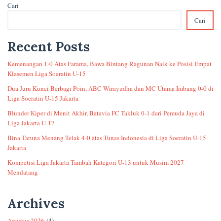
Cari
Cari
Recent Posts
Kemenangan 1-0 Atas Farama, Bawa Bintang Ragunan Naik ke Posisi Empat
Klasemen Liga Soeratin U-15
Dua Juru Kunci Berbagi Poin, ABC Wirayudha dan MC Utama Imbang 0-0 di
Liga Soeratin U-15 Jakarta
Blunder Kiper di Menit Akhir, Batavia FC Takluk 0-1 dari Pemuda Jaya di
Liga Jakarta U-17
Bina Taruna Menang Telak 4-0 atas Tunas Indonesia di Liga Soeratin U-15
Jakarta
Kompetisi Liga Jakarta Tambah Kategori U-13 untuk Musim 2027
Mendatang
Archives
Agustus 2026
(4)