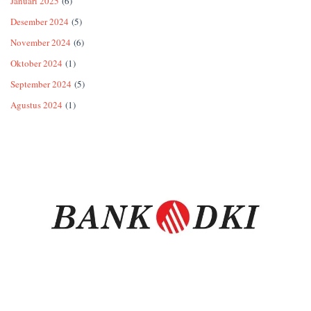
Januari 2025
(6)
Desember 2024
(5)
November 2024
(6)
Oktober 2024
(1)
September 2024
(5)
Agustus 2024
(1)