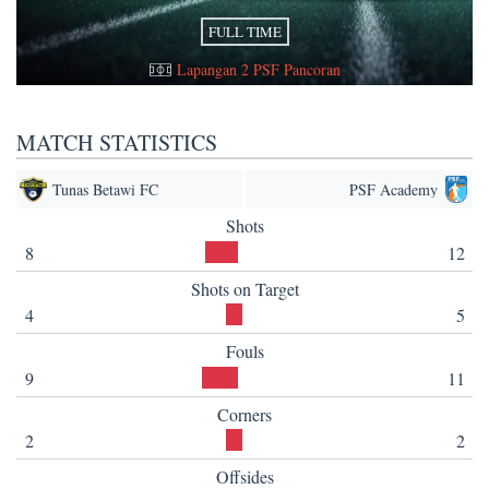
FULL TIME
Lapangan 2 PSF Pancoran
MATCH STATISTICS
Tunas Betawi FC
PSF Academy
Shots
8
12
Shots on Target
4
5
Fouls
9
11
Corners
2
2
Offsides