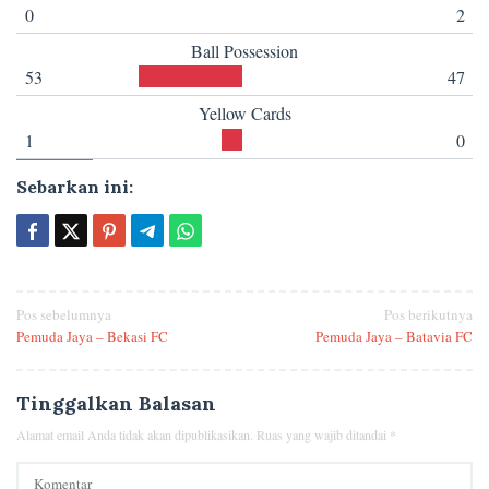
0
2
Ball Possession
53
47
Yellow Cards
1
0
Sebarkan ini:
Navigasi
Pos sebelumnya
Pos berikutnya
Pemuda Jaya – Bekasi FC
Pemuda Jaya – Batavia FC
pos
Tinggalkan Balasan
Alamat email Anda tidak akan dipublikasikan.
Ruas yang wajib ditandai
*