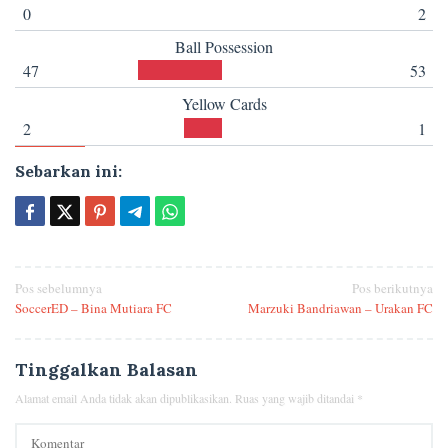
0
2
Ball Possession
47
53
Yellow Cards
2
1
Sebarkan ini:
Navigasi
Pos sebelumnya
Pos berikutnya
SoccerED – Bina Mutiara FC
Marzuki Bandriawan – Urakan FC
pos
Tinggalkan Balasan
Alamat email Anda tidak akan dipublikasikan.
Ruas yang wajib ditandai
*