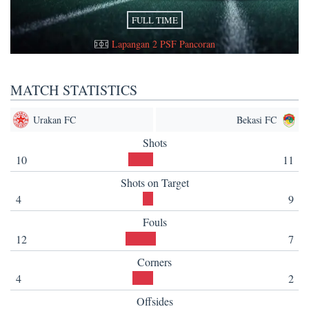
FULL TIME
Lapangan 2 PSF Pancoran
MATCH STATISTICS
Urakan FC
Bekasi FC
Shots
10
11
Shots on Target
4
9
Fouls
12
7
Corners
4
2
Offsides