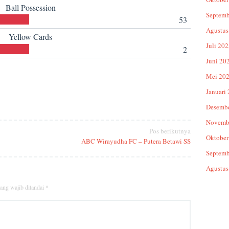
Ball Possession
Septemb
53
Agustus
Yellow Cards
Juli 20
2
Juni 20
Mei 20
Januari
Desemb
Novemb
Pos berikutnya
Oktober
ABC Wirayudha FC – Putera Betawi SS
Septemb
Agustus
ang wajib ditandai
*