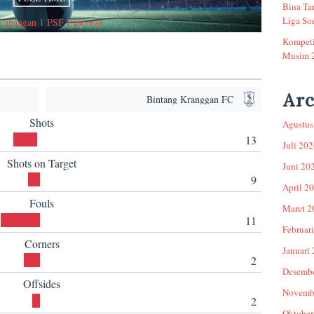
Bina Ta
Liga Soe
Lapangan 1 PSF Pancoran
Kompeti
Musim 
Arc
Bintang Kranggan FC
Shots
Agustus
13
Juli 20
Shots on Target
Juni 20
9
April 2
Fouls
Maret 2
11
Februar
Corners
Januari
2
Desemb
Offsides
Novemb
2
Oktober