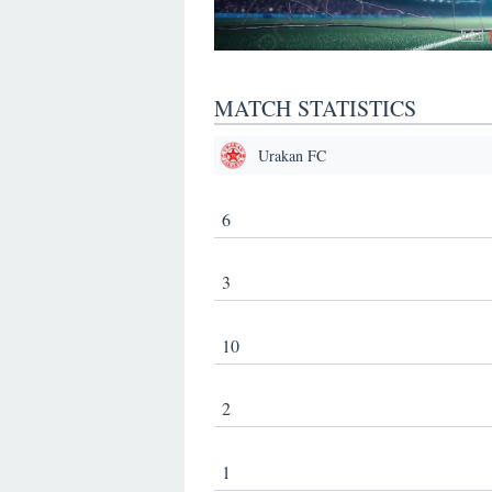
MATCH STATISTICS
Urakan FC
6
3
10
2
1