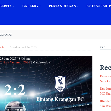
BERITA
GALLERY
PERTANDINGAN
SPONSORSHIP
NGGAN FC
Cari
min
Posted on
Juni 24, 2025
28 Jun 2025
-
8:00 am
17 Piala Gubernur 2025
| Matchweek 9
Rec
Half Time: 1-1
Kemenan
2
:
2
Naik ke
Dua Jur
MC Utam
Bintang Kranggan FC
Blunder
dari Pem
FULL TIME