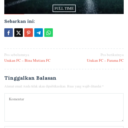
FULL TIME
Sebarkan ini:
Navigasi
Pos sebelumnya
Pos berikutnya
Urakan FC – Bina Mutiara FC
Urakan FC – Farama FC
pos
Tinggalkan Balasan
Alamat email Anda tidak akan dipublikasikan.
Ruas yang wajib ditandai
*