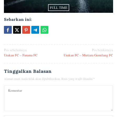
FULL TIME
Sebarkan ini:
Navigasi
Pos sebelumnya
Pos berikutnya
Urakan FC – Farama FC
Urakan FC – Mutiara Gemilang FC
pos
Tinggalkan Balasan
Alamat email Anda tidak akan dipublikasikan.
Ruas yang wajib ditandai
*