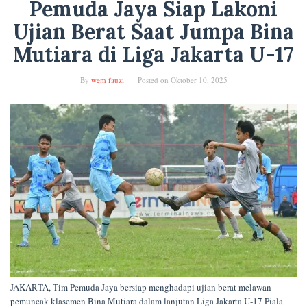
Pemuda Jaya Siap Lakoni
Ujian Berat Saat Jumpa Bina
Mutiara di Liga Jakarta U-17
By
wem fauzi
Posted on
Oktober 10, 2025
JAKARTA, Tim Pemuda Jaya bersiap menghadapi ujian berat melawan
pemuncak klasemen Bina Mutiara dalam lanjutan Liga Jakarta U-17 Piala