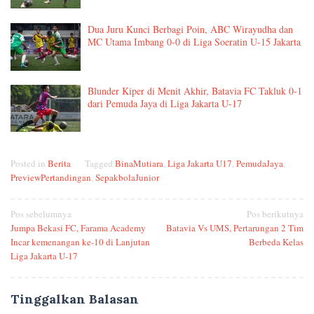
Dua Juru Kunci Berbagi Poin, ABC Wirayudha dan
MC Utama Imbang 0-0 di Liga Soeratin U-15 Jakarta
Blunder Kiper di Menit Akhir, Batavia FC Takluk 0-1
dari Pemuda Jaya di Liga Jakarta U-17
Posted in
Berita
Tagged
BinaMutiara
,
Liga Jakarta U17
,
PemudaJaya
,
PreviewPertandingan
,
SepakbolaJunior
Navigasi
Pos sebelumnya
Pos berikutnya
Jumpa Bekasi FC, Farama Academy
Batavia Vs UMS, Pertarungan 2 Tim
pos
Incar kemenangan ke-10 di Lanjutan
Berbeda Kelas
Liga Jakarta U-17
Tinggalkan Balasan