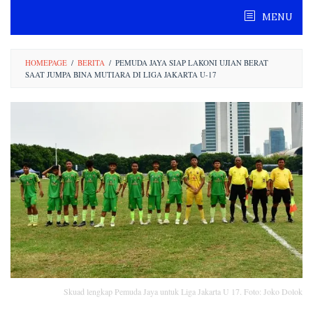
Skip
MENU
to
content
HOMEPAGE
/
BERITA
/
PEMUDA JAYA SIAP LAKONI UJIAN BERAT
SAAT JUMPA BINA MUTIARA DI LIGA JAKARTA U-17
Skuad lengkap Pemuda Jaya untuk Liga Jakarta U 17. Foto: Joko Dolok