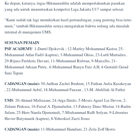
Ke depan, katanya, tugas Hikmanuddin adalah mempertahankan pasukan
yang ada untuk menuntaskan kompetisi Liga Jakarta U17 sampai selesai.
“Kami sudah tak lagi memikirkan hasil pertandingan, yang penting bisa terus
main,” tambah Hikmanuddin seraya mengatakan bahwa sedang ada masalah
internal di manajemen UMS.
SUSUNAN PEMAIN
PSF ACADEMY
: 1-Darrel Djokovik ; 12-Marley Mohammad Kastor, 25-
Muhammad Arfan Fadil (kapten), 3-Muhammad Ghias, 23-Lutfi Murtadzo,
29-Rijues Frelderic Davani, 11-Muhammad Ridwan, 9-Marcello, 21-
Muhammad Arkaan Putra , 6-Muhammad Banyu Faiz A.H, 4-Gerraldi Gerad
Sani Tapun
CADANGAN (main):
30-Ardhan Zachri Ibrahim; 15-Fathan Aulia Kasakeyan
, 22-Muhammad Aebil, 18-Muhammad Fauzan , 13-M. Abdillah Al Fathir
UMS
: 20-Ahmad Multazam; 24-Arga Daido, 5-Moses Agnel Lie Devon, 2-
Zidane Prakasa, 16-Faisal A. Djamaludin, 13-Fahrezy Dano Mustar, 14-Badru
Salam, 25-Hero Nanda Djurumudi, 7-Miuhammad Rafli Sofyan, 9-Liberatus
Havier Batymanik (kapten), 8-Yehezkiel Zacti Jiono
CADANGAN (main):
11-Muhammad Hamdani, 21-Zola Zoff Hewis