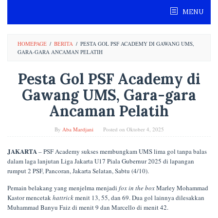
Skip
MENU
to
content
HOMEPAGE
/
BERITA
/
PESTA GOL PSF ACADEMY DI GAWANG UMS,
GARA-GARA ANCAMAN PELATIH
Pesta Gol PSF Academy di
Gawang UMS, Gara-gara
Ancaman Pelatih
By
Aba Mardjani
Posted on
Oktober 4, 2025
JAKARTA
– PSF Academy sukses membungkam UMS lima gol tanpa balas
dalam laga lanjutan Liga Jakarta U17 Piala Gubernur 2025 di lapangan
rumput 2 PSF, Pancoran, Jakarta Selatan, Sabtu (4/10).
Pemain belakang yang menjelma menjadi
fox in the box
Marley Mohammad
Kastor mencetak
hattrick
menit 13, 55, dan 69. Dua gol lainnya dilesakkan
Muhammad Banyu Faiz di menit 9 dan Marcello di menit 42.