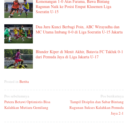
Kemenangan 1-0 Atas Farama, Bawa Bintang
Ragunan Naik ke Posisi Empat Klasemen Liga
Soeratin U-15
Dua Juru Kunci Berbagi Poin, ABC Wirayudha dan
MC Utama Imbang 0-0 di Liga Soeratin U-15 Jakarta
Blunder Kiper di Menit Akhir, Batavia FC Takluk 0-1
dari Pemuda Jaya di Liga Jakarta U-17
Posted in
Berita
Navigasi
Pos sebelumnya
Pos berikutnya
Putera Betawi Optimistis Bisa
Tampil Disiplin dan Sabar Bintang
pos
Kalahkan Mutiara Gemilang
Ragunan Sukses Kalahkan Pemuda
Jaya 2-1