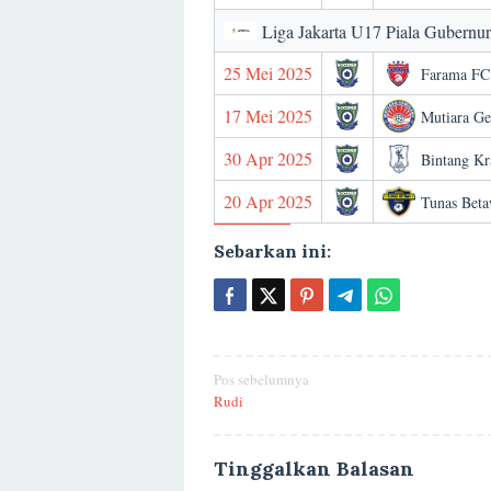
Liga Jakarta U17 Piala Gubernu
25 Mei 2025
Farama FC
17 Mei 2025
Mutiara G
30 Apr 2025
Bintang K
20 Apr 2025
Tunas Bet
Sebarkan ini:
Navigasi
Pos sebelumnya
Rudi
pos
Tinggalkan Balasan