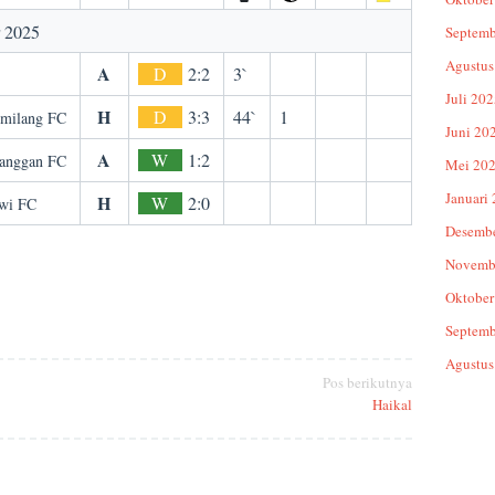
r 2025
Septemb
Agustus
A
D
2:2
3`
Juli 20
H
D
3:3
44`
1
emilang FC
Juni 20
A
W
1:2
ranggan FC
Mei 20
Januari
H
W
2:0
awi FC
Desemb
Novemb
Oktober
Septemb
Agustus
Pos berikutnya
Haikal