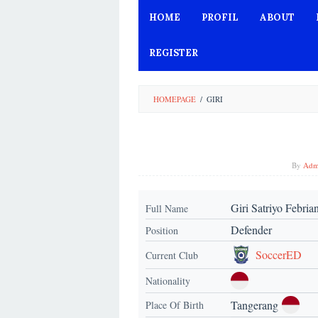
Skip
HOME
PROFIL
ABOUT
to
content
REGISTER
HOMEPAGE
/
GIRI
By
Adm
Giri Satriyo Febria
Full Name
Defender
Position
SoccerED
Current Club
Nationality
Tangerang
Place Of Birth