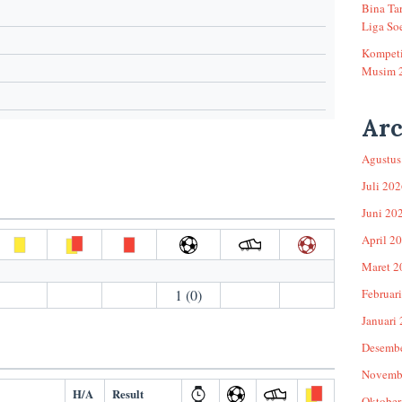
Bina Ta
Liga Soe
Kompeti
Musim 
Arc
Agustus
Juli 20
Juni 20
April 2
Maret 2
1 (0)
Februar
Januari
Desemb
Novemb
H/A
Result
Oktober