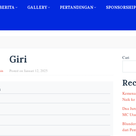
BERITA
GALLERY
PERTANDINGAN
SPONSORSHIP
Giri
Cari
in
Posted on
Januari 12, 2025
Rec
n
Kemenan
Naik ke
Dua Jur
MC Utam
Blunder
dari Pem