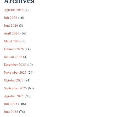
Archives
Agustus 2026
(4)
Juli 2026
(16)
Juni 2026
(8)
April 2026
(16)
Maret 2026
(5)
Februari 2026
(14)
Januari 2026
(4)
Desember 2025
(10)
November 2025
(29)
Oktober 2025
(84)
September 2025
(60)
Agustus 2025
(50)
Juli 2025
(106)
Juni 2025
(76)