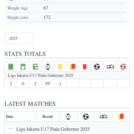
67
Weight (kg)
172
Height (cm)
STATS TOTALS
Liga Jakarta U17 Piala Gubernur 2025
2
0
2
39′
1
LATEST MATCHES
Date
Result
Liga Jakarta U17 Piala Gubernur 2025