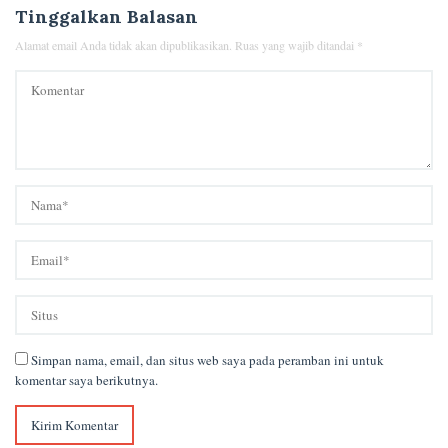
Tinggalkan Balasan
Alamat email Anda tidak akan dipublikasikan.
Ruas yang wajib ditandai
*
Simpan nama, email, dan situs web saya pada peramban ini untuk
komentar saya berikutnya.