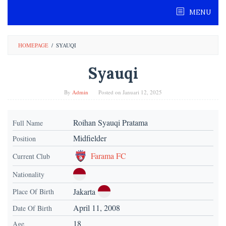
Skip
MENU
to
content
HOMEPAGE
/
SYAUQI
Syauqi
By
Admin
Posted on
Januari 12, 2025
Roihan Syauqi Pratama
Full Name
Midfielder
Position
Farama FC
Current Club
Nationality
Jakarta
Place Of Birth
April 11, 2008
Date Of Birth
18
Age