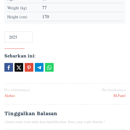
77
Weight (kg)
170
Height (cm)
Sebarkan ini:
Navigasi
Pos sebelumnya
Pos berikutnya
Alzhio
M.Farel
pos
Tinggalkan Balasan
Alamat email Anda tidak akan dipublikasikan.
Ruas yang wajib ditandai
*