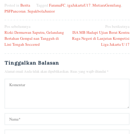
Posted in
Berita
Tagged
FaramaFC
,
igaJakartaU17
,
MutiaraGemilang
,
PSFPancoran
,
SepakbolaJunior
Navigasi
Pos sebelumnya
Pos berikutnya
Rizki Dermawan Saputra, Gelandang
ISA MB Hadapi Ujian Berat Kontra
pos
Bertahan Gempal nan Tangguh di
Raga Negeri di Lanjutan Kompetisi
Lini Tengah Soccered
Liga Jakarta U 17
Tinggalkan Balasan
Alamat email Anda tidak akan dipublikasikan.
Ruas yang wajib ditandai
*