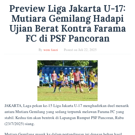
Preview Liga Jakarta U-17:
Mutiara Gemilang Hadapi
Ujian Berat Kontra Farama
FC di PSF Pancoran
By
wem fauzi
Posted on
Juli 22, 2025
JAKARTA, Laga pekan ke-15 Liga Jakarta U-17 menghadirkan duel menarik
antara Mutiara Gemilang yang sedang terpuruk melawan Farama FC yang
stabil. Kedua tim akan bentrok di Lapangan Rumput PSF Pancoran, Rabu
(23/7/2025) siang.
Mutiara Gemilang masuk ke dalam pertandingan ini dengan beban hasil