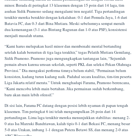
minor. Berada di peringkat 13 klasemen dengan 15 poin dari 14 laga, tim
asuhan Sidik Pramono sedang mengalami tren negatif. Tiga pertandingan
terakhir mereka berakhir dengan kekalahan: 0-1 dari Pemuda Jaya, 1-6 dari
Batavia FC, dan 0-3 dari Bina Mutiara. Meski sebelumnya sempat meraih
dua kemenangan (3-1 atas Bintang Ragunan dan 1-0 atas PSF), konsistensi
menjadi masalah utama.
“Kami harus melupakan hasil minor dan membenahi mental bertanding
setelah kalah beruntun di tiga laga terakhir,” tegas Pelatih Mutiara Gemilang,
Sidik Pramono. Pramono juga mengungkapkan tantangan lain, “Sejumlah
pemain absen karena urusan sekolah, seperti PKL dan seleksi Pekan Olahraga
Provinsi.” Dia mengakui performa timnya belum stabil, “Permainan belum
konsisten, kadang turun kadang naik. Padahal secara kualitas, tim-tim peserta
Liga Jakarta relatif merata.” Untuk menghadapi Farama, Pramono berencana,
“Kami mencoba lebih main bertahan. Jika permainan sudah berkembang,
baru akan main lebih ofensif.”
Di sisi lain, Farama FC datang dengan posisi lebih nyaman di papan tengah
klasemen. Tim peringkat 6 ini telah mengumpulkan 26 poin dari 14
pertandingan. Lima laga terakhir mereka menunjukkan stabilitas: menang 2-
0 atas Isa Marzuki Bandriawan, kalah tipis 0-1 dari Bekasi FC, menang besar
5-0 atas Urakan, imbang 1-1 dengan Putera Betawi SS, dan menang 2-0 atas
ABC Wirayudha.