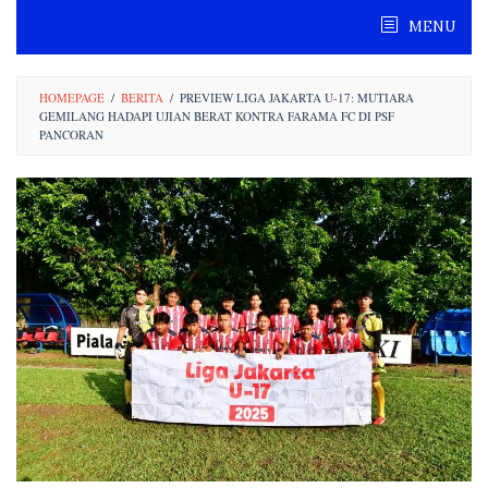
Skip
MENU
to
content
HOMEPAGE
/
BERITA
/
PREVIEW LIGA JAKARTA U-17: MUTIARA
GEMILANG HADAPI UJIAN BERAT KONTRA FARAMA FC DI PSF
PANCORAN