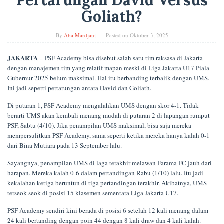
Pertarungan David Versus
Goliath?
By
Aba Mardjani
Posted on
Oktober 3, 2025
JAKARTA
– PSF Academy bisa disebut salah satu tim raksasa di Jakarta
dengan manajemen tim yang relatif mapan meski di Liga Jakarta U17 Piala
Gubernur 2025 belum maksimal. Hal itu berbanding terbalik dengan UMS.
Ini jadi seperti pertarungan antara David dan Goliath.
Di putaran 1, PSF Academy mengalahkan UMS dengan skor 4-1. Tidak
berarti UMS akan kembali menang mudah di putaran 2 di lapangan rumput
PSF, Sabtu (4/10). Jika penampilan UMS maksimal, bisa saja mereka
mempersulitkan PSF Academy, sama seperti ketika mereka hanya kalah 0-1
dari Bina Mutiara pada 13 September lalu.
Sayangnya, penampilan UMS di laga terakhir melawan Farama FC jauh dari
harapan. Mereka kalah 0-6 dalam pertandingan Rabu (1/10) lalu. Itu jadi
kekalahan ketiga beruntun di tiga pertandingan terakhir. Akibatnya, UMS
terseok-seok di posisi 15 klasemen sementara Liga Jakarta U17.
PSF Academy sendiri kini berada di posisi 6 setelah 12 kali menang dalam
24 kali bertanding dengan poin 44 dengan 8 kali draw dan 4 kali kalah.