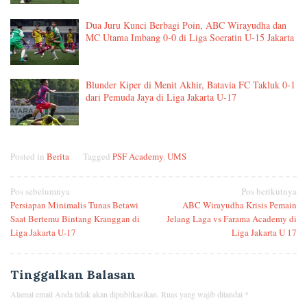
Dua Juru Kunci Berbagi Poin, ABC Wirayudha dan
MC Utama Imbang 0-0 di Liga Soeratin U-15 Jakarta
Blunder Kiper di Menit Akhir, Batavia FC Takluk 0-1
dari Pemuda Jaya di Liga Jakarta U-17
Posted in
Berita
Tagged
PSF Academy
,
UMS
Navigasi
Pos sebelumnya
Pos berikutnya
Persiapan Minimalis Tunas Betawi
ABC Wirayudha Krisis Pemain
pos
Saat Bertemu Bintang Kranggan di
Jelang Laga vs Farama Academy di
Liga Jakarta U-17
Liga Jakarta U 17
Tinggalkan Balasan
Alamat email Anda tidak akan dipublikasikan.
Ruas yang wajib ditandai
*