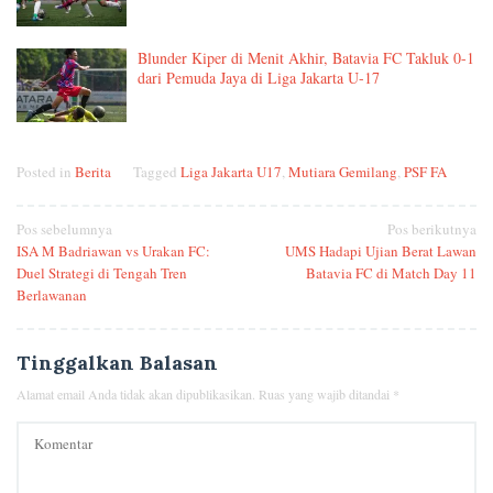
Blunder Kiper di Menit Akhir, Batavia FC Takluk 0-1
dari Pemuda Jaya di Liga Jakarta U-17
Posted in
Berita
Tagged
Liga Jakarta U17
,
Mutiara Gemilang
,
PSF FA
Navigasi
Pos sebelumnya
Pos berikutnya
ISA M Badriawan vs Urakan FC:
UMS Hadapi Ujian Berat Lawan
pos
Duel Strategi di Tengah Tren
Batavia FC di Match Day 11
Berlawanan
Tinggalkan Balasan
Alamat email Anda tidak akan dipublikasikan.
Ruas yang wajib ditandai
*