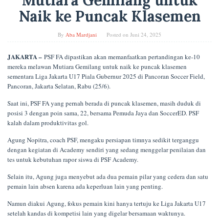
Mutiara Gemilang untuk
Naik ke Puncak Klasemen
By
Aba Mardjani
Posted on
Juni 24, 2025
JAKARTA –
PSF FA dipastikan akan memanfaatkan pertandingan ke-10
mereka melawan Mutiara Gemilang untuk naik ke puncak klasemen
sementara Liga Jakarta U17 Piala Gubernur 2025 di Pancoran Soccer Field,
Pancoran, Jakarta Selatan, Rabu (25/6).
Saat ini, PSF FA yang pernah berada di puncak klasemen, masih duduk di
posisi 3 dengan poin sama, 22, bersama Pemuda Jaya dan SoccerED. PSF
kalah dalam produktivitas gol.
Agung Nopitra, coach PSF, mengaku persiapan timnya sedikit terganggu
dengan kegiatan di Academy sendiri yang sedang menggelar penilaian dan
tes untuk kebutuhan rapor siswa di PSF Academy.
Selain itu, Agung juga menyebut ada dua pemain pilar yang cedera dan satu
pemain lain absen karena ada keperluan lain yang penting.
Namun diakui Agung, fokus pemain kini hanya tertuju ke Liga Jakarta U17
setelah kandas di kompetisi lain yang digelar bersamaan waktunya.