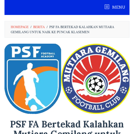
Skip
MENU
to
content
HOMEPAGE
/
BERITA
/
PSF FA BERTEKAD KALAHKAN MUTIARA
GEMILANG UNTUK NAIK KE PUNCAK KLASEMEN
PSF FA Bertekad Kalahkan