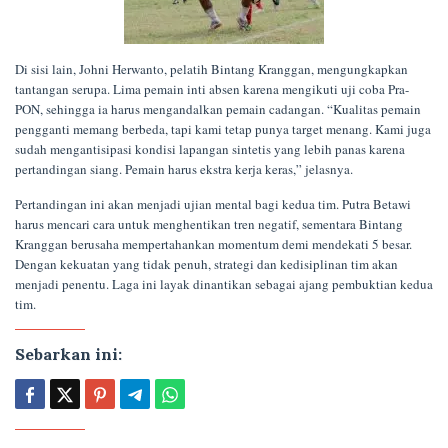
Di sisi lain, Johni Herwanto, pelatih Bintang Kranggan, mengungkapkan
tantangan serupa. Lima pemain inti absen karena mengikuti uji coba Pra-
PON, sehingga ia harus mengandalkan pemain cadangan. “Kualitas pemain
pengganti memang berbeda, tapi kami tetap punya target menang. Kami juga
sudah mengantisipasi kondisi lapangan sintetis yang lebih panas karena
pertandingan siang. Pemain harus ekstra kerja keras,” jelasnya.
Pertandingan ini akan menjadi ujian mental bagi kedua tim. Putra Betawi
harus mencari cara untuk menghentikan tren negatif, sementara Bintang
Kranggan berusaha mempertahankan momentum demi mendekati 5 besar.
Dengan kekuatan yang tidak penuh, strategi dan kedisiplinan tim akan
menjadi penentu. Laga ini layak dinantikan sebagai ajang pembuktian kedua
tim.
Sebarkan ini: