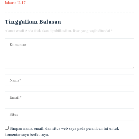
Jakarta U-17
Tinggalkan Balasan
Alamat email Anda tidak akan dipublikasikan.
Ruas yang wajib ditandai
*
Simpan nama, email, dan situs web saya pada peramban ini untuk
komentar saya berikutnya.