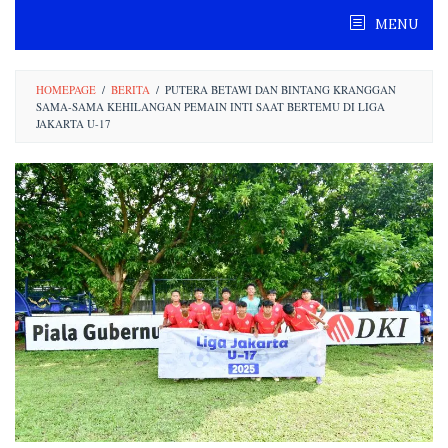
Skip
MENU
to
content
HOMEPAGE
/
BERITA
/
PUTERA BETAWI DAN BINTANG KRANGGAN
SAMA-SAMA KEHILANGAN PEMAIN INTI SAAT BERTEMU DI LIGA
JAKARTA U-17