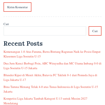
Cari
Cari
Recent Posts
Kemenangan 1-0 Atas Farama, Bawa Bintang Ragunan Naik ke Posisi Empat
Klasemen Liga Soeratin U-15
Dua Juru Kunci Berbagi Poin, ABC Wirayudha dan MC Utama Imbang 0-0 di
Liga Soeratin U-15 Jakarta
Blunder Kiper di Menit Akhir, Batavia FC Takluk 0-1 dari Pemuda Jaya di
Liga Jakarta U-17
Bina Taruna Menang Telak 4-0 atas Tunas Indonesia di Liga Soeratin U-15
Jakarta
Kompetisi Liga Jakarta Tambah Kategori U-13 untuk Musim 2027
Mendatang