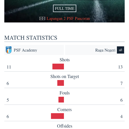
FULL TIME
Lapangan 2 PSF Pancoran
MATCH STATISTICS
PSF Academy
Raga Negeri
Shots
11
13
Shots on Target
6
7
Fouls
5
6
Corners
6
4
Offsides