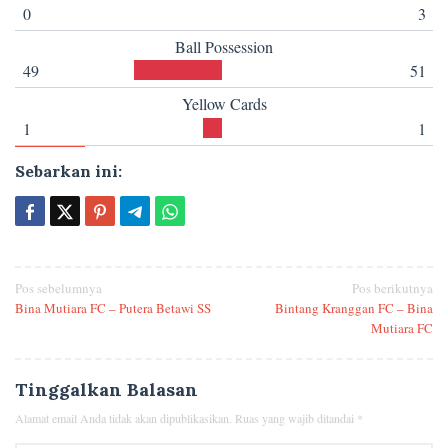
0
3
Ball Possession
49
51
Yellow Cards
1
1
Sebarkan ini:
Navigasi
Pos sebelumnya
Pos berikutnya
Bina Mutiara FC – Putera Betawi SS
Bintang Kranggan FC – Bina
pos
Mutiara FC
Tinggalkan Balasan
Alamat email Anda tidak akan dipublikasikan.
Ruas yang wajib ditandai
*