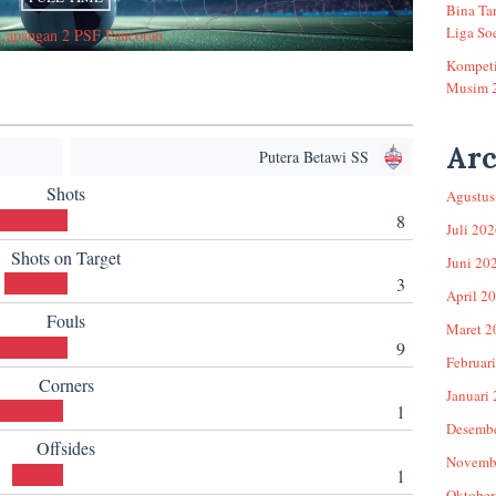
Bina Ta
Liga Soe
Lapangan 2 PSF Pancoran
Kompeti
Musim 
Arc
Putera Betawi SS
Shots
Agustus
8
Juli 20
Shots on Target
Juni 20
3
April 2
Fouls
Maret 2
9
Februar
Corners
Januari
1
Desemb
Offsides
Novemb
1
Oktober