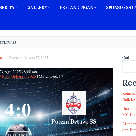
BERITA
GALLERY
PERTANDINGAN
SPONSORSHIP
BETAWI SS
Cari
in
Posted on
Agustus 27, 2025
24 Agu 2025
-
8:00 am
7 Piala Gubernur 2025
| Matchweek 17
Rec
Half Time: -
Kemenan
4
:
0
Naik ke
Dua Jur
MC Utam
Putera Betawi SS
Blunder
dari Pem
FULL TIME