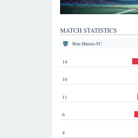
MATCH STATISTICS
Bina Mutiara FC
14
10
11
6
4