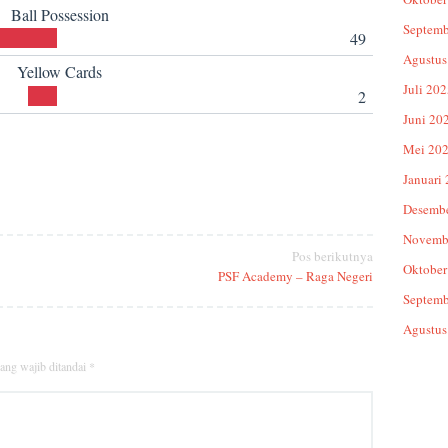
Ball Possession
Septemb
49
Agustus
Yellow Cards
Juli 20
2
Juni 20
Mei 20
Januari
Desemb
Novemb
Pos berikutnya
Oktober
PSF Academy – Raga Negeri
Septemb
Agustus
ang wajib ditandai
*