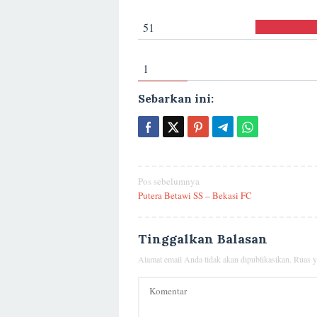
51
1
Sebarkan ini:
Navigasi
Pos sebelumnya
Putera Betawi SS – Bekasi FC
pos
Tinggalkan Balasan
Alamat email Anda tidak akan dipublikasikan.
Ruas y