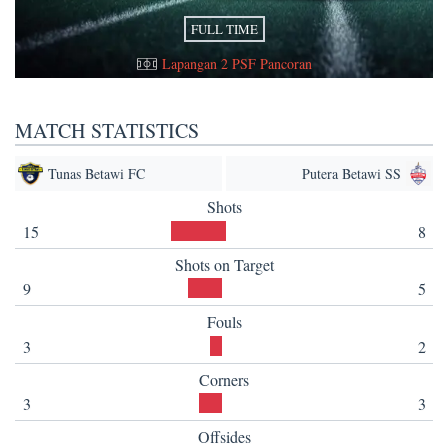
FULL TIME
Lapangan 2 PSF Pancoran
MATCH STATISTICS
Tunas Betawi FC
Putera Betawi SS
Shots
15
8
Shots on Target
9
5
Fouls
3
2
Corners
3
3
Offsides