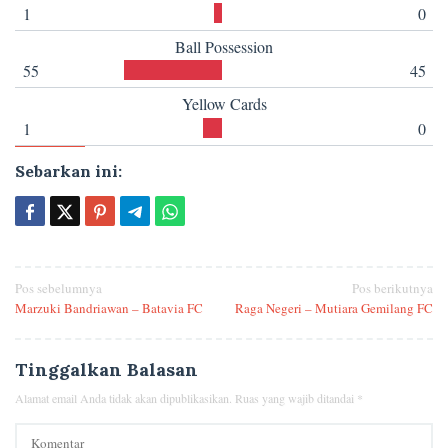
1
0
Ball Possession
55
45
Yellow Cards
1
0
Sebarkan ini:
Navigasi
Pos sebelumnya
Pos berikutnya
Marzuki Bandriawan – Batavia FC
Raga Negeri – Mutiara Gemilang FC
pos
Tinggalkan Balasan
Alamat email Anda tidak akan dipublikasikan.
Ruas yang wajib ditandai
*