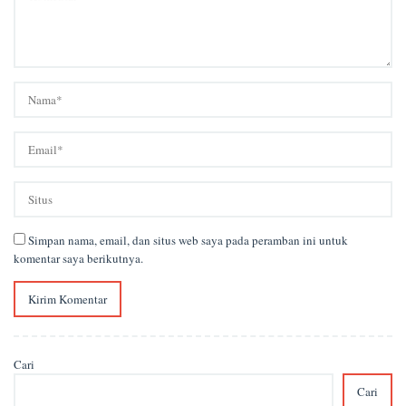
Simpan nama, email, dan situs web saya pada peramban ini untuk
komentar saya berikutnya.
Cari
Cari