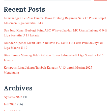
Recent Posts
Kemenangan 1-0 Atas Farama, Bawa Bintang Ragunan Naik ke Posisi Empat
Klasemen Liga Soeratin U-15
Dua Juru Kunci Berbagi Poin, ABC Wirayudha dan MC Utama Imbang 0-0 di
Liga Soeratin U-15 Jakarta
Blunder Kiper di Menit Akhir, Batavia FC Takluk 0-1 dari Pemuda Jaya di
Liga Jakarta U-17
Bina Taruna Menang Telak 4-0 atas Tunas Indonesia di Liga Soeratin U-15
Jakarta
Kompetisi Liga Jakarta Tambah Kategori U-13 untuk Musim 2027
Mendatang
Archives
Agustus 2026
(4)
Juli 2026
(16)